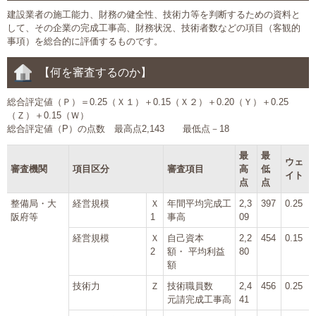
建設業者の施工能力、財務の健全性、技術力等を判断するための資料と
大切な書類作成サポート
して、その企業の完成工事高、財務状況、技術者数などの項目（客観的
事項）を総合的に評価するものです。
その他各種手続き
【何を審査するのか】
費用の目安
総合評定値（Ｐ）＝0.25（Ｘ１）＋0.15（Ｘ２）＋0.20（Ｙ）＋0.25
（Ｚ）＋0.15（Ｗ）
実績一覧
総合評定値（P）の点数 最高点2,143 最低点－18
お客様の声
最
最
ウェ
審査機関
項目区分
審査項目
高
低
イト
点
点
よくあるご質問
整備局・大
経営規模
Ｘ
年間平均完成工
2,3
397
0.25
阪府等
1
事高
09
採用情報・パートナー募集
経営規模
Ｘ
自己資本
2,2
454
0.15
2
額・ 平均利益
80
新着情報
額
技術力
Ｚ
技術職員数
2,4
456
0.25
お問い合わせ
元請完成工事高
41