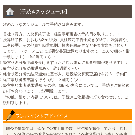
【手続きスケジュール】
次のようなスケジュールで手続きは進みます。
貴社（貴方）の決算終了後、経営事項審査の予約日を取ります。
↓
決算終了後、おおむね2か月後に貴社確定申告手続きが終了。決算書や、
工事経歴、その他貴社就業規則、損害保険証券など必要書類をお預かり
します。 （ケースごとに必要な書類は異なりますので、当方で細かく指
示致します）
↓約1週間くらい
経営状況分析申請を受けます（おおむね東京に審査機関があります）
↓
経営状況分析結果通知あり
↓約1週間くらい
経営状況分析の結果通知に基づき、建設業決算変更届けを行う
↓予約日
経営事項審査申請を行う
↓約2～3週間くらい
経営事項審査結果通知 その他、細かい内容については、手続きご依頼後
の打ち合わせにて、ご説明致します。
その他、細かい内容については、手続きご依頼後の打ち合わせにて、ご
説明致します。
ワンポイントアドバイス
昨今の情勢では、確かに公共工事の数、発注額が減少しており、むし
ろこの分野からの撤退を余儀なくされている建設業の方が多いのも事