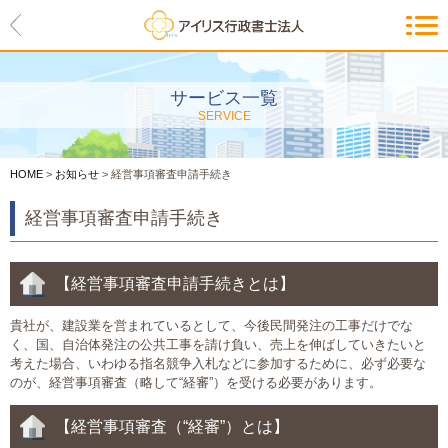
HOME
アイリスの紹介
サービス一覧
SERVICE
代表ご挨拶・経営理念・アイリス
のお約束
HOME
>
お知らせ
>
経営事項審査申請手続き
会社概要・アクセスマップ
経営事項審査申請手続き
サービス一覧
入管等外国人各種手続き
【経営事項審査申請手続きとは】
貴社が、建設業を営まれているとして、今後民間発注の工事だけでな
建設業許可申請
く、国、自治体発注の公共工事を請け負い、売上を伸ばしていきたいと
考えた場合、いわゆる指名競争入札などに参加するために、必ず必要な
会社設立・独立のお手伝い
のが、経営事項審査（略して“経審”）を受ける必要があります。
事業に必要な許認可取得サポート
【経営事項審査（“経審”）とは】