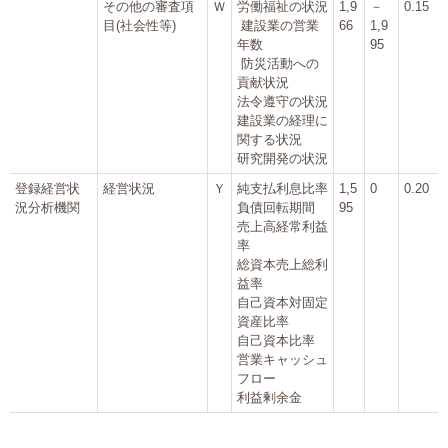
その他の審査項
Ｗ
労働福祉の状況
1,9
－
0.15
プライバシーポリシー
目(社会性等)
建設業の営業
66
1,9
年数
95
防災活動への
貢献状況
法令遵守の状況
06-6889-6018
建設業の経理に
営業時間: 9：00～18：009：00～18：00
関する状況
研究開発の状況
登録経営状
経営状況
Ｙ
純支払利息比率
1,5
0
0.20
況分析機関
負債回転期間
95
売上高経常利益
率
総資本売上総利
益率
自己資本対固定
資産比率
自己資本比率
営業キャッシュ
フロー
利益剰余金