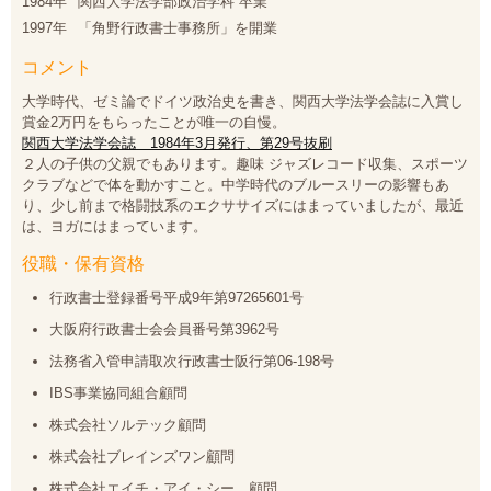
1984年
関西大学法学部政治学科 卒業
プライバシーポリシー
1997年
「角野行政書士事務所」を開業
コメント
大学時代、ゼミ論でドイツ政治史を書き、関西大学法学会誌に入賞し
06-6889-6018
賞金2万円をもらったことが唯一の自慢。
営業時間: 9：00～18：009：00～18：00
関西大学法学会誌 1984年3月発行、第29号抜刷
２人の子供の父親でもあります。趣味 ジャズレコード収集、スポーツ
クラブなどで体を動かすこと。中学時代のブルースリーの影響もあ
り、少し前まで格闘技系のエクササイズにはまっていましたが、最近
は、ヨガにはまっています。
役職・保有資格
行政書士登録番号平成9年第97265601号
大阪府行政書士会会員番号第3962号
法務省入管申請取次行政書士阪行第06-198号
IBS事業協同組合顧問
株式会社ソルテック顧問
株式会社ブレインズワン顧問
株式会社エイチ・アイ・シー 顧問