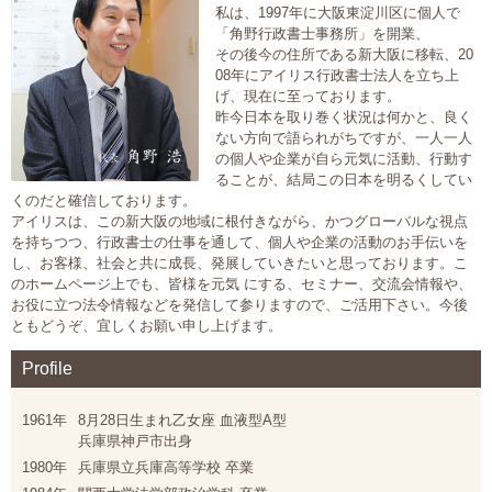
私は、1997年に大阪東淀川区に個人で
大切な書類作成サポート
「角野行政書士事務所」を開業、
その後今の住所である新大阪に移転、20
08年にアイリス行政書士法人を立ち上
その他各種手続き
げ、現在に至っております。
昨今日本を取り巻く状況は何かと、良く
費用の目安
ない方向で語られがちですが、一人一人
の個人や企業が自ら元気に活動、行動す
ることが、結局この日本を明るくしてい
実績一覧
くのだと確信しております。
アイリスは、この新大阪の地域に根付きながら、かつグローバルな視点
お客様の声
を持ちつつ、行政書士の仕事を通して、個人や企業の活動のお手伝いを
し、お客様、社会と共に成長、発展していきたいと思っております。こ
のホームページ上でも、皆様を元気 にする、セミナー、交流会情報や、
よくあるご質問
お役に立つ法令情報などを発信して参りますので、ご活用下さい。今後
ともどうぞ、宜しくお願い申し上げます。
採用情報・パートナー募集
Profile
新着情報
1961年
8月28日生まれ乙女座 血液型A型
兵庫県神戸市出身
お問い合わせ
1980年
兵庫県立兵庫高等学校 卒業