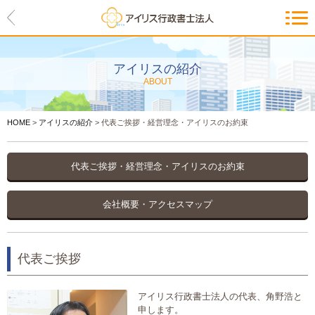
HOME
アイリスの紹介
アイリスの紹介
ABOUT
代表ご挨拶・経営理念・アイリス
のお約束
HOME
>
アイリスの紹介
>
代表ご挨拶・経営理念・アイリスのお約束
会社概要・アクセスマップ
サービス一覧
代表ご挨拶・経営理念・アイリスのお約束
入管等外国人各種手続き
会社概要・アクセスマップ
建設業許可申請
代表ご挨拶
会社設立・独立のお手伝い
アイリス行政書士法人の代表、角野浩と
事業に必要な許認可取得サポート
申します。