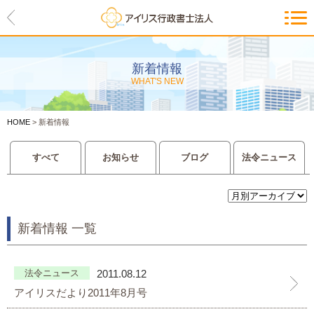
HOME
アイリスの紹介
新着情報
WHAT'S NEW
代表ご挨拶・経営理念・アイリス
のお約束
HOME
>
新着情報
会社概要・アクセスマップ
すべて
お知らせ
ブログ
法令ニュース
サービス一覧
入管等外国人各種手続き
新着情報 一覧
建設業許可申請
会社設立・独立のお手伝い
法令ニュース
2011.08.12
アイリスだより2011年8月号
事業に必要な許認可取得サポート