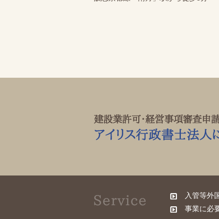
入管等外
事業に必