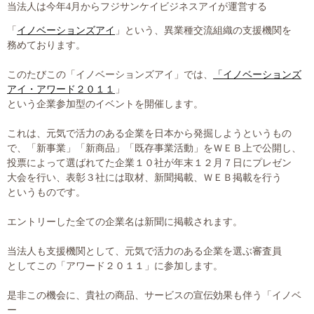
当法人は今年4月からフジサン
ケイビジネスアイが運営する
大切な書類作成サポート
「
イノベーションズアイ
」という、異業種交流組織の支援機関を
務めております。
その他各種手続き
このたびこの「イノベーションズアイ」では、
「イノベーションズ
費用の目安
アイ・
アワード２０１１
」
という企業参加型のイベントを開催します。
実績一覧
これは、元気で活力のある企業を日本から発掘しようというもの
で、「新事業」「新商品」「既存事業活動」をＷＥＢ上で公開し、
お客様の声
投票によって選ばれてた企業１０社が年末１２月７日にプレゼン
大会を行い、表彰３社には取材、新聞掲載、ＷＥＢ掲載を行う
よくあるご質問
というものです。
採用情報・パートナー募集
エントリーした全ての企業名は新聞に掲載されます。
当法人も支援機関として、元気で活力のある企業を選ぶ審査員
新着情報
としてこの「アワード２０１１」に参加します。
お問い合わせ
是非この機会に、貴社の商品、サービスの宣伝効果も伴う「イノベ
ー