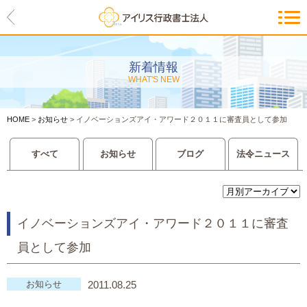
HOME
アイリスの紹介
新着情報
WHAT'S NEW
代表ご挨拶・経営理念・アイリス
のお約束
HOME
>
お知らせ
>
イノベーションズアイ・アワード２０１１に審査員として参加
会社概要・アクセスマップ
すべて
お知らせ
ブログ
法令ニュース
サービス一覧
入管等外国人各種手続き
イノベーションズアイ・アワード２０１１に審査
建設業許可申請
員として参加
会社設立・独立のお手伝い
お知らせ
2011.08.25
事業に必要な許認可取得サポート