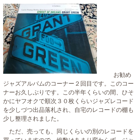
大切な書類作成サポート
その他各種手続き
費用の目安
実績一覧
お客様の声
お勧め
よくあるご質問
ジャズアルバムのコーナー２回目です。このコー
ナーお久しぶりです。この半年くらいの間、ひそ
採用情報・パートナー募集
かにヤフオクで順次３０枚くらいジャズレコード
を少しづつ出品落札され、自宅のレコードの棚も
新着情報
少し整理されました。
お問い合わせ
ただ、売っても、同じくらいの別のレコードを