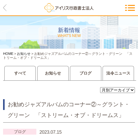
HOME
アイリスの紹介
新着情報
WHAT'S NEW
代表ご挨拶・経営理念・アイリス
のお約束
HOME
>
お知らせ
>
お勧めジャズアルバムのコーナー②～グラント・グリーン 「ス
会社概要・アクセスマップ
トリーム・オブ・ドリームス」
サービス一覧
すべて
お知らせ
ブログ
法令ニュース
入管等外国人各種手続き
建設業許可申請
お勧めジャズアルバムのコーナー②～グラント・
グリーン 「ストリーム・オブ・ドリームス」
会社設立・独立のお手伝い
事業に必要な許認可取得サポート
ブログ
2023.07.15