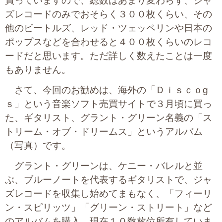
買っていますので、総数はあまり変わらず、ジャ
プライバシーポリシー
ズレコードのみでおそらく３００枚くらい、その
他のビートルズ、レッド・ツェッペリンや日本の
ポップスなどを合わせると４００枚くらいのレコ
06-6889-6018
ードだと思います。ただ詳しく数えたことは一度
営業時間: 9：00～18：009：00～18：00
もありません。
さて、今回のお勧めは、海外の「Ｄｉｓｃｏg
ｓ」という音楽ソフト売買サイトで３月頃に買っ
た、ギタリスト、グラント・グリーン名義の「ス
トリーム・オブ・ドリームス」というアルバム
（写真）です。
グラント・グリーンは、ケニー・バレルと並
ぶ、ブルーノートを代表するギタリストで、ジャ
ズレコードを収集し始めてまもなく、「フィーリ
ン・スピリッツ」「グリーン・ストリート」など
のアルバムを購入、現在１０数枚位所有していま