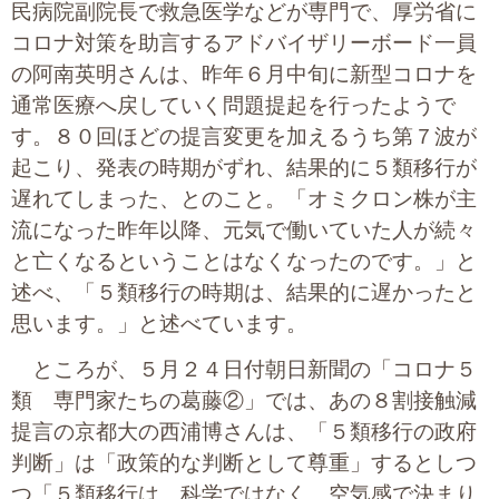
民病院副院長で救急医学などが専門で、厚労省に
コロナ対策を助言するアドバイザリーボード一員
の阿南英明さんは、昨年６月中旬に新型コロナを
通常医療へ戻していく問題提起を行ったようで
す。８０回ほどの提言変更を加えるうち第７波が
起こり、発表の時期がずれ、結果的に５類移行が
遅れてしまった、とのこと。「オミクロン株が主
流になった昨年以降、元気で働いていた人が続々
と亡くなるということはなくなったのです。」と
述べ、「５類移行の時期は、結果的に遅かったと
思います。」と述べています。
ところが、５月２４日付朝日新聞の「コロナ５
類 専門家たちの葛藤②」では、あの８割接触減
提言の京都大の西浦博さんは、「５類移行の政府
判断」は「政策的な判断として尊重」するとしつ
つ「５類移行は、科学ではなく、空気感で決まり