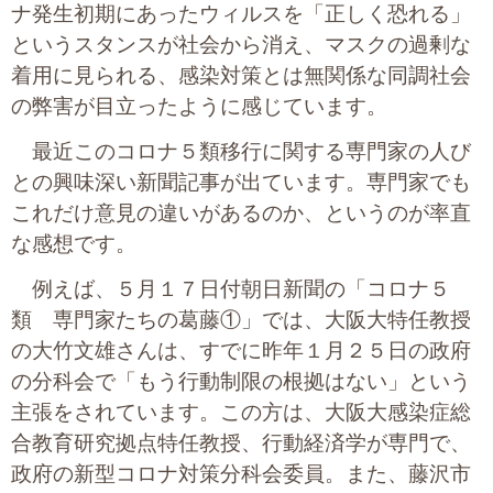
プライバシーポリシー
ナ発生初期にあったウィルスを「正しく恐れる」
というスタンスが社会から消え、マスクの過剰な
着用に見られる、感染対策とは無関係な同調社会
の弊害が目立ったように感じています。
06-6889-6018
営業時間: 9：00～18：009：00～18：00
最近このコロナ５類移行に関する専門家の人び
との興味深い新聞記事が出ています。専門家でも
これだけ意見の違いがあるのか、というのが率直
な感想です。
例えば、５月１７日付朝日新聞の「コロナ５
類 専門家たちの葛藤①」では、大阪大特任教授
の大竹文雄さんは、すでに昨年１月２５日の政府
の分科会で「もう行動制限の根拠はない」という
主張をされています。この方は、大阪大感染症総
合教育研究拠点特任教授、行動経済学が専門で、
政府の新型コロナ対策分科会委員。また、藤沢市