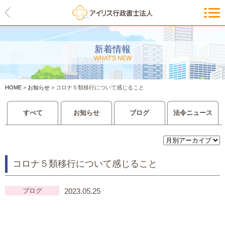
HOME
アイリスの紹介
新着情報
WHAT'S NEW
代表ご挨拶・経営理念・アイリス
のお約束
HOME
>
お知らせ
>
コロナ５類移行について感じること
会社概要・アクセスマップ
すべて
お知らせ
ブログ
法令ニュース
サービス一覧
入管等外国人各種手続き
コロナ５類移行について感じること
建設業許可申請
会社設立・独立のお手伝い
ブログ
2023.05.25
事業に必要な許認可取得サポート