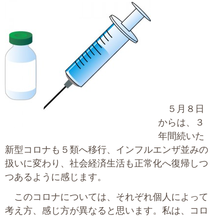
大切な書類作成サポート
その他各種手続き
費用の目安
実績一覧
お客様の声
５月８日
からは、３
よくあるご質問
年間続いた
新型コロナも５類へ移行、インフルエンザ
並みの
採用情報・パートナー募集
扱いに変わり、社会経済生活も正常化へ復帰しつ
新着情報
つあるように感じます。
このコロナについては、それぞれ個人によって
お問い合わせ
考え方、感じ方が異なると思います。私は、コロ