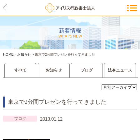
HOME
アイリスの紹介
新着情報
WHAT'S NEW
代表ご挨拶・経営理念・アイリス
のお約束
HOME
>
お知らせ
>
東京で2分間プレゼンを行ってきました
会社概要・アクセスマップ
すべて
お知らせ
ブログ
法令ニュース
サービス一覧
入管等外国人各種手続き
東京で2分間プレゼンを行ってきました
建設業許可申請
会社設立・独立のお手伝い
ブログ
2013.01.12
事業に必要な許認可取得サポート