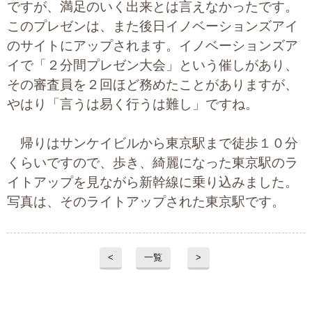
ですが、満足のいく出来とは言えなかったです。
プライバシーポリシー
このプレゼンは、また後日イノベーションズアイ
のサイトにアップされます。イノベーションズア
イで「２分間プレゼン大会」という催しがあり、
06-6889-6018
その審査員を２回ほど務めたことがありますが、
営業時間: 9：00～18：009：00～18：00
やはり「言うは易く行うは難し」ですね。
帰りはサンケイビルから東京駅まで徒歩１０分
くらいですので、歩き、綺麗になった東京駅のラ
イトアップを見ながら新幹線に乗り込みました。
写真は、そのライトアップされた東京駅です。
<
一覧
>