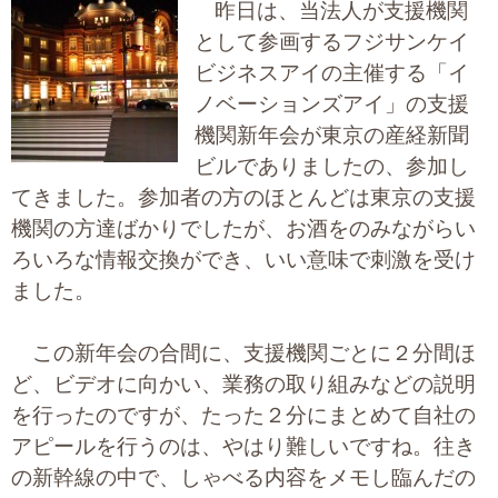
昨日は、当法人が支援機関
大切な書類作成サポート
として参画するフジサンケイ
ビジネスアイの主催する「イ
その他各種手続き
ノベーションズアイ」の支援
機関新年会が東京の産経新聞
費用の目安
ビルでありましたの、参加し
実績一覧
てきました。参加者の方のほとんどは東京の支援
機関の方達ばかりでしたが、お酒をのみながらい
お客様の声
ろいろな情報交換ができ、いい意味で刺激を受け
ました。
よくあるご質問
採用情報・パートナー募集
この新年会の合間に、支援機関ごとに２分間ほ
ど、ビデオに向かい、業務の取り組みなどの説明
新着情報
を行ったのですが、たった２分にまとめて自社の
アピールを行うのは、やはり難しいですね。往き
お問い合わせ
の新幹線の中で、しゃべる内容をメモし臨んだの