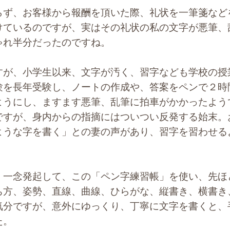
ず、お客様から報酬を頂いた際、礼状を一筆箋など
けているのですが、実はその礼状の私の文字が悪筆、
ゃれ半分だったのですね。
が、小学生以来、文字が汚く、習字なども学校の授
験を長年受験し、ノートの作成や、答案をペンで２時
ようにし、ますます悪筆、乱筆に拍車がかかったよう
ですが、身内からの指摘にはついつい反発する始末。
ような字を書く」との妻の声があり、習字を習わせる
一念発起して、この「ペン字練習帳」を使い、先ほ
ち方、姿勢、直線、曲線、ひらがな、縦書き、横書き
気分ですが、意外にゆっくり、丁寧に文字を書くと、
た。