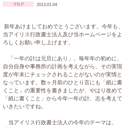
ブログ
2013.01.04
大切な書類作成サポート
その他各種手続き
新年あけましておめでとうございます。今年も、
当アイリス行政書士法人及び当ホームページをよ
費用の目安
ろしくお願い申し上げます。
実績一覧
「一年の計は元旦にあり」。毎年年の初めに、
お客様の声
自分自身や事務所の計画を考えながら、その実現
度が年末にチェックされることがないのが実情と
よくあるご質問
なっています。数ヶ月前のひとり言にも「紙に書
採用情報・パートナー募集
くこと」の重要性を書きましたが、やはり改めて
「紙に書くこと」から今年一年の計、志を考えて
新着情報
いきたいですね。
お問い合わせ
当アイリス行政書士法人の今年のテーマは、