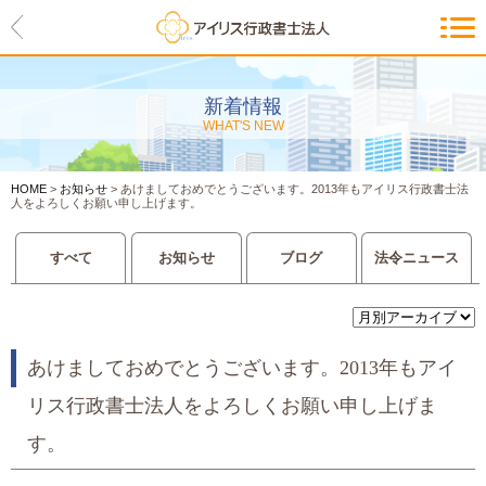
HOME
アイリスの紹介
新着情報
WHAT'S NEW
代表ご挨拶・経営理念・アイリス
のお約束
HOME
>
お知らせ
>
あけましておめでとうございます。2013年もアイリス行政書士法
会社概要・アクセスマップ
人をよろしくお願い申し上げます。
サービス一覧
すべて
お知らせ
ブログ
法令ニュース
入管等外国人各種手続き
建設業許可申請
あけましておめでとうございます。2013年もアイ
リス行政書士法人をよろしくお願い申し上げま
会社設立・独立のお手伝い
す。
事業に必要な許認可取得サポート