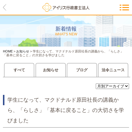
HOME
アイリスの紹介
新着情報
WHAT'S NEW
代表ご挨拶・経営理念・アイリス
のお約束
HOME
>
お知らせ
>
学生になって、マクドナルド原田社長の講義から、「らしさ」
会社概要・アクセスマップ
「基本に戻ること」の大切さを学びました
サービス一覧
すべて
お知らせ
ブログ
法令ニュース
入管等外国人各種手続き
建設業許可申請
学生になって、マクドナルド原田社長の講義か
ら、「らしさ」「基本に戻ること」の大切さを学
会社設立・独立のお手伝い
びました
事業に必要な許認可取得サポート