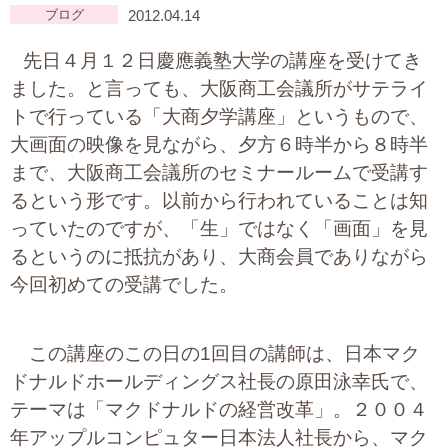
ブログ
2012.04.14
大切な書類作成サポート
先日４月１２日慶應義塾大学の講座を受けてき
その他各種手続き
ました。と言っても、大阪商工会議所がサテライ
トで行っている「大商夕学講座」というもので、
費用の目安
大画面の映像を見ながら、夕方６時半から８時半
実績一覧
まで、大阪商工会議所のセミナールームで受講す
るという形です。以前から行われていることは知
お客様の声
っていたのですが、「生」ではなく「画面」を見
るというのに抵抗があり、大商会員でありながら
よくあるご質問
今回初めての受講でした。
採用情報・パートナー募集
この講座のこの日の1回目の講師は、日本マク
新着情報
ドナルドホールディングス社長の原田泳幸氏で、
テーマは「マクドナルドの経営改革」。２００４
お問い合わせ
年アップルコンピュター日本法人社長から、マク