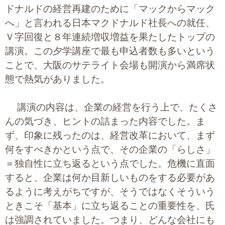
プライバシーポリシー
ドナルドの経営再建のために「マックからマック
へ」と言われる日本マクドナルド社長への就任、
Ｖ字回復と８年連続増収増益を果たしたトップの
講演。この夕学講座で最も申込者数も多いという
06-6889-6018
ことで、大阪のサテライト会場も開演から満席状
営業時間: 9：00～18：009：00～18：00
態で熱気がありました。
講演の内容は、企業の経営を行う上で、たくさ
んの気づき、ヒントの詰まった内容でした。ま
ず、印象に残ったのは、経営改革において、まず
何をすべきかという点で、その企業の「らしさ」
＝独自性に立ち返るという点でした。危機に直面
すると、企業は何か目新しいものをする必要があ
るように考えがちですが、そうではなくそういう
ときこそ「基本」に立ち返ることの重要性を、氏
は強調されていました。つまり、どんな会社にも