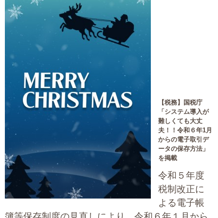
大切な書類作成サポート
その他各種手続き
費用の目安
実績一覧
【税務】
国税庁
お客様の声
「システム導入が
難しくても大丈
よくあるご質問
夫！！令和６年1月
からの電子取引デ
ータの保存方法」
採用情報・パートナー募集
を掲載
令和５年度
新着情報
税制改正に
お問い合わせ
よる電子帳
簿等保存制度の見直しにより、令和６年１月から