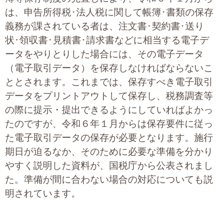
プライバシーポリシー
は、申告所得税･法人税に関して帳簿･書類の保存
義務が課されている者は、注文書･契約書･送り
状･領収書･見積書･請求書などに相当する電子デ
06-6889-6018
ータをやりとりした場合には、その電子データ
営業時間: 9：00～18：009：00～18：00
（電子取引データ）を保存しなければならないこ
ととされます。これまでは、保存すべき電子取引
データをプリントアウトして保存し、税務調査等
の際に提示・提出できるようにしていればよかっ
たのですが、令和６年１月からは保存要件に従っ
た電子取引データの保存が必要となります。施行
期日が迫るなか、そのために必要な準備を分かり
やすく説明した資料が、国税庁から公表されまし
た。準備が間に合わない場合の対応についても説
明されています。