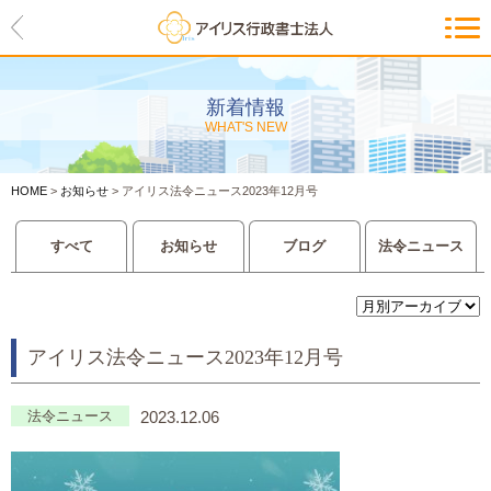
HOME
アイリスの紹介
新着情報
WHAT'S NEW
代表ご挨拶・経営理念・アイリス
のお約束
HOME
>
お知らせ
>
アイリス法令ニュース2023年12月号
会社概要・アクセスマップ
すべて
お知らせ
ブログ
法令ニュース
サービス一覧
入管等外国人各種手続き
アイリス法令ニュース2023年12月号
建設業許可申請
会社設立・独立のお手伝い
法令ニュース
2023.12.06
事業に必要な許認可取得サポート