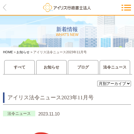
HOME
アイリスの紹介
新着情報
WHAT'S NEW
代表ご挨拶・経営理念・アイリス
のお約束
HOME
>
お知らせ
>
アイリス法令ニュース2023年11月号
会社概要・アクセスマップ
すべて
お知らせ
ブログ
法令ニュース
サービス一覧
入管等外国人各種手続き
アイリス法令ニュース2023年11月号
建設業許可申請
会社設立・独立のお手伝い
法令ニュース
2023.11.10
事業に必要な許認可取得サポート