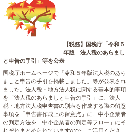
大切な書類作成サポート
その他各種手続き
費用の目安
【税務】
国税庁「令和５
実績一覧
年版 法人税のあらまし
と申告の手引」等を公表
お客様の声
国税庁ホームページで「令和５年版法人税のあら
よくあるご質問
ましと申告の手引を掲載しました」等が公表され
ました。法人税・地方法人税に関する基本的事項
採用情報・パートナー募集
を「法人税のあらましと申告の手引」に、法人
税・地方法人税申告書の別表を作成する際の留意
新着情報
事項を「申告書作成上の留意点」に、中小企業者
お問い合わせ
の判定方法を「中小企業者の判定等フロー」にそ
れぞれまとめられていますので、ご活用くださ