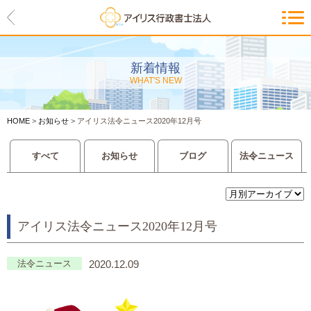
HOME
アイリスの紹介
新着情報
WHAT'S NEW
代表ご挨拶・経営理念・アイリス
のお約束
HOME
>
お知らせ
>
アイリス法令ニュース2020年12月号
会社概要・アクセスマップ
すべて
お知らせ
ブログ
法令ニュース
サービス一覧
入管等外国人各種手続き
アイリス法令ニュース2020年12月号
建設業許可申請
会社設立・独立のお手伝い
法令ニュース
2020.12.09
事業に必要な許認可取得サポート