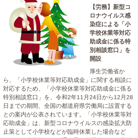
【労務】
新型コ
大切な書類作成サポート
ロナウイルス感
その他各種手続き
染症による「小
学校休業等対応
費用の目安
助成金に係る特
別相談窓口」を
実績一覧
開設
お客様の声
厚生労働省か
ら、「小学校休業等対応助成金」に関する相談に
よくあるご質問
対応するため、「小学校休業等対応助成金に係る
採用情報・パートナー募集
特別相談窓口」を、令和2年11月24日から12月28
日までの期間、全国の都道府県労働局に設置する
新着情報
との案内が公表されています。「小学校休業等対
応助成金」は、新型コロナウイルスの感染拡大防
お問い合わせ
止策として小学校などが臨時休業した場合など