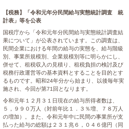
【税務】
「令和元年分民間給与実態統計調査 統
計表」等を公表
国税庁から「令和元年分民間給与実態統計調査結
果について」が公表されています。この調査は、
民間企業における年間の給与の実態を、給与階級
別、事業所規模別、企業規模別等に明らかにし、
併せて、租税収入の見積り、租税負担の検討及び
税務行政運営等の基本資料とすることを目的とす
るものです。昭和24年分から始まり、以後毎年実
施され、今回が第71回となります。
令和元年１２月３１日現在の給与所得者数は、
５，９９０万人（対前年比１．３％増、７８万人
の増加）。また、令和元年中に民間の事業所が支
払った給与の総額は２３１兆６，０４６億円（同