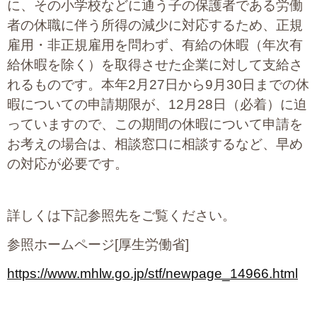
に、その小学校などに通う子の保護者である労働
プライバシーポリシー
者の休職に伴う所得の減少に対応するため、正規
雇用・非正規雇用を問わず、有給の休暇（年次有
給休暇を除く）を取得させた企業に対して支給さ
06-6889-6018
れるものです。本年2月27日から9月30日までの休
営業時間: 9：00～18：009：00～18：00
暇についての申請期限が、12月28日（必着）に迫
っていますので、この期間の休暇について申請を
お考えの場合は、相談窓口に相談するなど、早め
の対応が必要です。
詳しくは下記参照先をご覧ください。
参照ホームページ[厚生労働省]
https://www.mhlw.go.jp/stf/newpage_14966.html