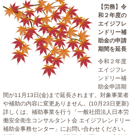
【労務】
令
大切な書類作成サポート
和２年度の
その他各種手続き
エイジフレ
ンドリー補
費用の目安
助金の申請
期間を延長
実績一覧
令和２年度
お客様の声
エイジフレ
ンドリー補
よくあるご質問
助金申請期
採用情報・パートナー募集
間が11月13日(金)まで延長されます。対象事業者
や補助の内容に変更ありません。(10月23日更新)
新着情報
詳しくは、補助事業を行う「一般社団法人日本労
働安全衛生コンサルタント会 エイジフレンドリー
お問い合わせ
補助金事務センター」にお問い合わせください。