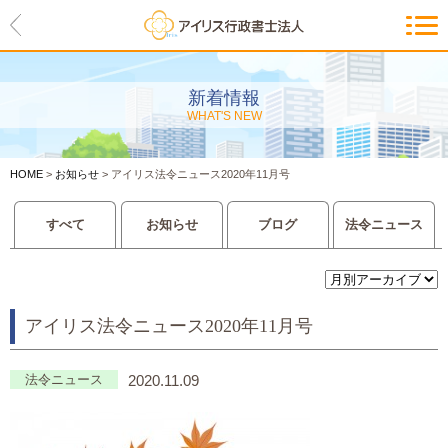
HOME
アイリスの紹介
新着情報
WHAT'S NEW
代表ご挨拶・経営理念・アイリス
のお約束
HOME
>
お知らせ
>
アイリス法令ニュース2020年11月号
会社概要・アクセスマップ
すべて
お知らせ
ブログ
法令ニュース
サービス一覧
入管等外国人各種手続き
アイリス法令ニュース2020年11月号
建設業許可申請
会社設立・独立のお手伝い
法令ニュース
2020.11.09
事業に必要な許認可取得サポート