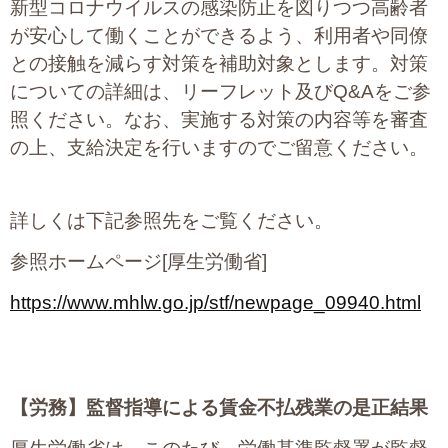
新型コロナウイルスの感染防止を図りつつ高齢者
プライバシーポリシー
が安心して働くことができるよう、利用者や同僚
との接触を減らす対策を補助対象とします。対策
についての詳細は、リーフレット及びQ&Aをご参
06-6889-6018
照ください。なお、実施する対策の内容等を審査
営業時間: 9：00～18：009：00～18：00
の上、支給決定を行いますのでご留意ください。
詳しくは下記参照先をご覧ください。
参照ホームページ[厚生労働省]
https://www.mhlw.go.jp/stf/newpage_09940.html
【労務】
監督指導による賃金不払残業の是正結果