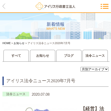
HOME
アイリスの紹介
新着情報
WHAT'S NEW
代表ご挨拶・経営理念・アイリス
のお約束
HOME
>
お知らせ
>
アイリス法令ニュース2020年7月号
会社概要・アクセスマップ
すべて
お知らせ
ブログ
法令ニュース
サービス一覧
入管等外国人各種手続き
アイリス法令ニュース2020年7月号
建設業許可申請
会社設立・独立のお手伝い
法令ニュース
2020.07.08
事業に必要な許認可取得サポート
【経営】
法