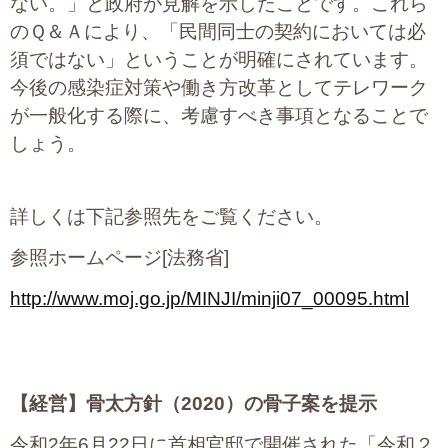
ない。」と政府が見解を示したことです。これら
プライバシーポリシー
のＱ＆Ａにより、「民間同士の契約においては必
須ではない」ということが明確にされています。
今後の感染症対策や働き方改革としてテレワーク
06-6889-6018
が一般化する際に、考慮すべき事項となることで
営業時間: 9：00～18：009：00～18：00
しょう。
詳しくは下記参照先をご覧ください。
参照ホームページ[法務省]
http://www.moj.go.jp/MINJI/minji07_00095.html
【経営】
骨太方針（2020）の骨子案を提示
令和2年6月22日に首相官邸で開催された「令和２