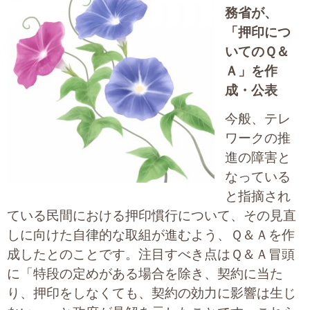
務省が、
大切な書類作成サポート
「押印につ
その他各種手続き
いてのＱ＆
Ａ」を作
費用の目安
成・公表
実績一覧
今般、テレ
ワークの推
お客様の声
進の障害と
なっている
よくあるご質問
と指摘され
ている民間における押印慣行について、その見直
採用情報・パートナー募集
しに向けた自律的な取組が進むよう、Ｑ＆Ａを作
新着情報
成したとのことです。注目すべき点はＱ＆Ａ冒頭
に「特段の定めがある場合を除き、契約に当た
お問い合わせ
り、押印をしなくても、契約の効力に影響は生じ