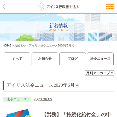
HOME
アイリスの紹介
新着情報
WHAT'S NEW
代表ご挨拶・経営理念・アイリス
のお約束
HOME
>
お知らせ
>
アイリス法令ニュース2020年6月号
会社概要・アクセスマップ
すべて
お知らせ
ブログ
法令ニュース
サービス一覧
入管等外国人各種手続き
アイリス法令ニュース2020年6月号
建設業許可申請
会社設立・独立のお手伝い
法令ニュース
2020.06.03
事業に必要な許認可取得サポート
【労務】
「持続化給付金」の申