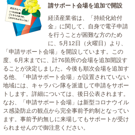
請サポート会場を追加で開設
大切な書類作成サポート
経済産業省は、「持続化給付
その他各種手続き
金」に関して、自身で電子申請
を行うことが困難な方のため
費用の目安
に、5月12日（火曜日）より、
実績一覧
「申請サポート会場」を開設しています。この
度、6月末までに、計76箇所の会場を追加開設す
お客様の声
ることが決定しました。今後も順次会場を追加す
る他、「申請サポート会場」が設置されていない
よくあるご質問
地域には、キャラバン隊を派遣して申請をサポー
トします。詳細については、後日公表されます。
採用情報・パートナー募集
なお、「申請サポート会場」は新型コロナウイル
新着情報
ス感染防止の観点から完全事前予約制となってい
ます。事前予約無しに来場してもサポートが受け
お問い合わせ
られませんので御注意ください。