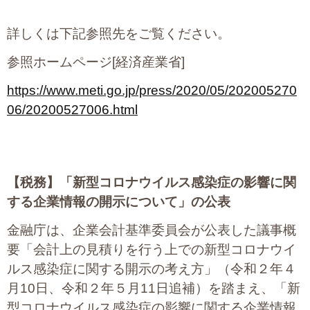
プライバシーポリシー
詳しくは下記参照先をご覧ください。
参照ホームページ[経済産業省]
06-6889-6018
営業時間: 9：00～18：009：00～18：00
https://www.meti.go.jp/press/2020/05/202005270
06/20200527006.html
【税務】
「新型コロナウイルス感染症の影響に関
する企業情報の開示について」の公表
金融庁は、企業会計基準委員会が公表した議事概
要「会計上の見積りを行う上での新型コロナウイ
ルス感染症に関する開示の考え方」（令和２年４
月10日、令和２年５月11日追補）を踏まえ、「新
型コロナウイルス感染症の影響に関する企業情報