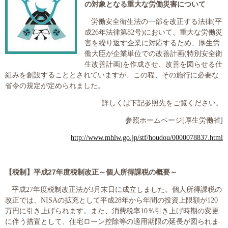
の対象となる重大な労働災害について
大切な書類作成サポート
労働安全衛生法の一部を改正する法律
(
平
成
26
年法律第
82
号
)
において、重大な労働災
その他各種手続き
害を繰り返す企業に対応するため、厚生労
働大臣が企業単位での改善計画
(
特別安全衛
費用の目安
生改善計画
)
を作成させ、改善を図らせる仕
組みを創設することとされていますが、この程、その施行に必要な
実績一覧
省令の規定が定められました。
詳しくは下記参照先をご覧ください。
お客様の声
参照ホームページ
[
厚生労働省
]
よくあるご質問
http://www.mhlw.go.jp/stf/houdou/0000078837.html
採用情報・パートナー募集
【税制】平成
27
年度税制改正～個人所得課税の概要～
新着情報
平成
27
年度税制改正法が
3
月末日に成立しました。個人所得課税の
改正では、
NISA
の拡充として平成
28
年から年間の投資上限額が
120
お問い合わせ
万円に引き上げられます。また、消費税率
10
％引き上げ時期の変更
に伴う措置として、住宅ローン控除等の適用期限の延長が図られま