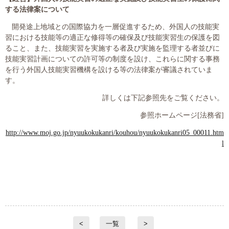
する法律案について
開発途上地域との国際協力を一層促進するため、外国人の技能実
習における技能等の適正な修得等の確保及び技能実習生の保護を図
ること、また、技能実習を実施する者及び実施を監理する者並びに
技能実習計画についての許可等の制度を設け、これらに関する事務
を行う外国人技能実習機構を設ける等の法律案が審議されていま
す。
詳しくは下記参照先をご覧ください。
参照ホームページ
[
法務省
]
http://www.moj.go.jp/nyuukokukanri/kouhou/nyuukokukanri05_00011.htm
l
<
一覧
>