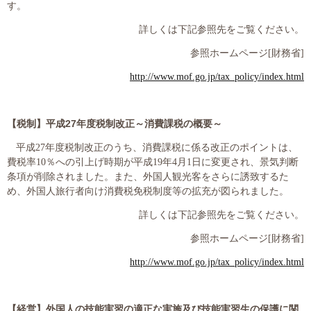
プライバシーポリシー
す。
詳しくは下記参照先をご覧ください。
参照ホームページ
[
財務省
]
06-6889-6018
http://www.mof.go.jp/tax_policy/index.html
営業時間: 9：00～18：009：00～18：00
【税制】平成
27
年度税制改正～消費課税の概要～
平成
27
年度税制改正のうち、消費課税に係る改正のポイントは、
費税率
10
％への引上げ時期が平成
19
年
4
月
1
日に変更され、景気判断
条項が削除されました。また、外国人観光客をさらに誘致するた
め、外国人旅行者向け消費税免税制度等の拡充が図られました。
詳しくは下記参照先をご覧ください。
参照ホームページ
[
財務省
]
http://www.mof.go.jp/tax_policy/index.html
【経営】外国人の技能実習の適正な実施及び技能実習生の保護に関