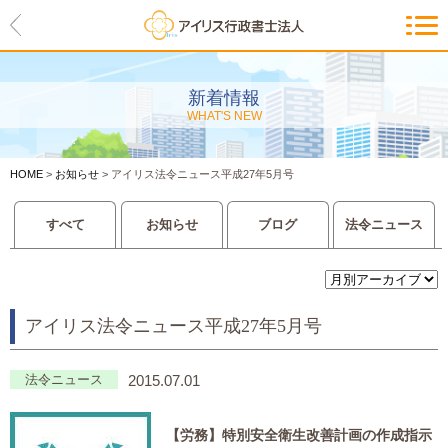
HOME
アイリスの紹介
新着情報
WHAT'S NEW
代表ご挨拶・経営理念・アイリス
のお約束
HOME
>
お知らせ
>
アイリス法令ニュース平成27年5月号
会社概要・アクセスマップ
すべて
お知らせ
ブログ
法令ニュース
サービス一覧
入管等外国人各種手続き
アイリス法令ニュース平成27年5月号
建設業許可申請
会社設立・独立のお手伝い
法令ニュース
2015.07.01
事業に必要な許認可取得サポート
【労務】特別安全衛生改善計画の作成指示