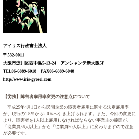
大切な書類作成サポート
その他各種手続き
費用の目安
アイリス行政書士法人
実績一覧
〒
532-0011
大阪市淀川区西中島
5-13-24
アンシャンテ新大阪
5F
お客様の声
TEL06-6889-6018
FAX06-6889-6048
http//www.iris-gyosei.com
よくあるご質問
【労務】
障害者雇用率変更の注意点について
採用情報・パートナー募集
平成
25
年
4
月
1
日から民間企業の障害者雇用に関する法定雇用率
新着情報
が、現行の
1.8
％から
2.0
％へ引き上げられます。また、今回の変更に
より、障害者を
1
人以上雇用しなければならない事業主の範囲が、
お問い合わせ
「従業員
56
人以上」から「従業員
50
人以上」に変わりますので注意
が必要です。