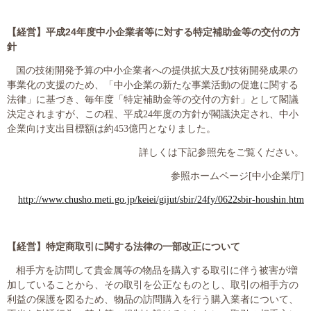
【経営】
平成
24
年度中小企業者等に対する特定補助金等の交付の方
針
国の技術開発予算の中小企業者への提供拡大及び技術開発成果の
事業化の支援のため、「中小企業の新たな事業活動の促進に関する
法律」に基づき、毎年度「特定補助金等の交付の方針」として閣議
決定されますが、この程、平成
24
年度の方針が閣議決定され、中小
企業向け支出目標額は約
453
億円となりました。
詳しくは下記参照先をご覧ください。
参照ホームページ
[
中小企業庁
]
http://www.chusho.meti.go.jp/keiei/gijut/sbir/24fy/0622sbir-houshin.htm
【経営】
特定商取引に関する法律の一部改正について
相手方を訪問して貴金属等の物品を購入する取引に伴う被害が増
加していることから、その取引を公正なものとし、取引の相手方の
利益の保護を図るため、物品の訪問購入を行う購入業者について、