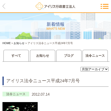
HOME
アイリスの紹介
新着情報
WHAT'S NEW
代表ご挨拶・経営理念・アイリス
のお約束
HOME
>
お知らせ
>
アイリス法令ニュース平成24年7月号
会社概要・アクセスマップ
すべて
お知らせ
ブログ
法令ニュース
サービス一覧
入管等外国人各種手続き
アイリス法令ニュース平成24年7月号
建設業許可申請
会社設立・独立のお手伝い
法令ニュース
2012.07.14
事業に必要な許認可取得サポート