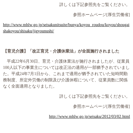
プライバシーポリシー
詳しくは下記参照先をご覧ください。
参照ホームページ
[
厚生労働省
]
http://www.mhlw.go.jp/seisakunitsuite/bunya/koyou_roudou/koyou/shougai
06-6889-6018
shakoyou/shisaku/jigyounushi/
営業時間: 9：00～18：009：00～18：00
【育児介護】
「改正育児・介護休業法」が全面施行されました
平成
22
年
6
月
30
日、育児・介護休業法が施行されましたが、従業員
100
人以下の事業主については改正法の適用が一部猶予されていまし
た。平成
24
年
7
月
1
日から、これまで適用が猶予されていた短時間勤
務制度、所定外労働の制限及び介護休暇について、従業員数に関係
なく全面適用となりました。
詳しくは下記参照先をご覧ください。
参照ホームページ
[
厚生労働省
]
http://www.mhlw.go.jp/seisaku/2012/03/02.html