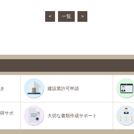
<
一覧
>
き
建設業許可申請
得サポ
大切な書類作成サポート