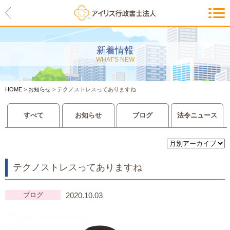
HOME
アイリスの紹介
新着情報
WHAT'S NEW
代表ご挨拶・経営理念・アイリス
のお約束
HOME
>
お知らせ
>
テクノストレスってありますね
会社概要・アクセスマップ
すべて
お知らせ
ブログ
法令ニュース
サービス一覧
入管等外国人各種手続き
テクノストレスってありますね
建設業許可申請
会社設立・独立のお手伝い
ブログ
2020.10.03
事業に必要な許認可取得サポート