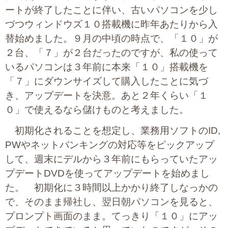
プライバシーポリシー
ートが終了したことに伴い、古いパソコンを少し
づつウィンドウズ１０搭載機に昨年あたりから入
替始めました。９月の中頃の時点で、「１０」が
２台、「７」が２台だったのですが、私の使って
06-6889-6018
営業時間: 9：00～18：009：00～18：00
いるパソコンは３年前に本来「１０」搭載機を
「７」にダウンサイズして購入したことに気づ
き、アップデートを決意。あと２年くらい「１
０」で使えるなら儲けものと考えました。
初期化されることを想定し、業務用ソフトのID,
PWやネットバンキングの対応等をピックアップ
して、週末にデルから３年前にもらっていたアッ
プデートDVDを使ってアップデートを始めまし
た。 初期化に３時間以上かかり終了しなっかの
で、そのまま帰社し、翌日朝パソコンを見ると、
プロンプト画面のまま。てっきり「１０」にアッ