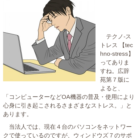
大切な書類作成サポート
その他各種手続き
テクノ‐ス
費用の目安
トレス 【tec
実績一覧
hno-stress】
ってありま
お客様の声
すね。広辞
苑第７版に
よくあるご質問
よると、
採用情報・パートナー募集
「コンピューターなどOA機器の普及・使用により
心身に引き起こされるさまざまなストレス。」と
新着情報
あります。
お問い合わせ
当法人では、現在４台のパソコンをネットワー
クで使っているのですが、ウィンドウズ７のサポ