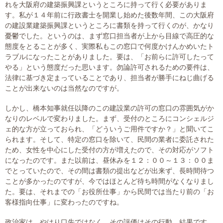
プライバシーポリシー
れを大阪府の建築振興課というところに持って行く必要がありま
す。私が１４年前に行政書士を開業し始めた後数年間、この大阪府
の建設業建築振興課というところに書類を持って行くのが、かなり
憂鬱でした。というのは、まず窓口担当者が上から目線で高圧的な
態度をとることが多く、実際私もこの窓口で何度かけんかめいたト
06-6889-6018
ラブルになったことがありました。要は、「お前らに許可したって
営業時間: 9：00～18：009：00～18：00
やる」という態度だった思います。勿論許可されるための要件は、
法律に基づき定まっていることであり、担当者が勝手にねじ曲げる
ことが出来ないのは当然なのですが。
しかし、橋本知事就任以降のこの建設業の許可の窓口の雰囲気がか
なりのレベルで変わりました。まず、受付のところにコンシェルジ
ェ的な方が立っておられ、「どういうご用件ですか？」と聞いてこ
られます。そして、特定の窓口を除いて、民間の業者に委託された
ため、女性を中心にした受付の方が増えたので、その対応がソフト
になったのです。また以前は、昼休みを１２：００～１３：００ま
でとっていたので、その間は書類の提出などが出来ず、長時間待つ
ことが多かったのですが、今ではほとんど待ち時間がなくなりまし
た。要は、それまでの「お役所仕事」から民間では当たり前の「お
客様指向仕事」に変わったのですね。
政治家は、やはり口先ではなく、その評価はその行動、結果です。