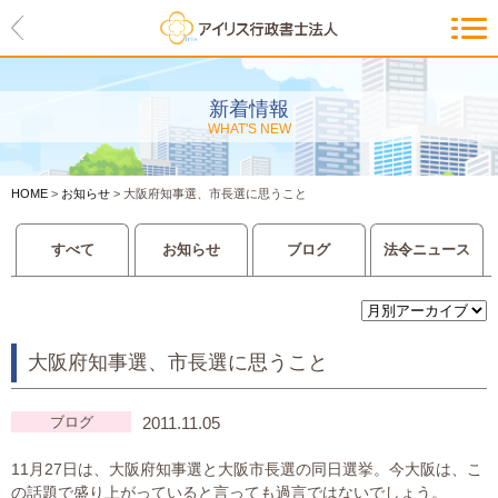
HOME
アイリスの紹介
新着情報
WHAT'S NEW
代表ご挨拶・経営理念・アイリス
のお約束
HOME
>
お知らせ
>
大阪府知事選、市長選に思うこと
会社概要・アクセスマップ
すべて
お知らせ
ブログ
法令ニュース
サービス一覧
入管等外国人各種手続き
大阪府知事選、市長選に思うこと
建設業許可申請
会社設立・独立のお手伝い
ブログ
2011.11.05
11月27日は、大阪府知事選と大阪市長選の同日選挙。今大阪は、こ
事業に必要な許認可取得サポート
の話題で盛り上がっていると言っても過言ではないでしょう。