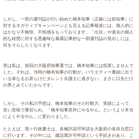
大切な書類作成サポート
しかし、一部の週刊誌が行い始めた橋本知事（正確には前知事）に
その他各種手続き
対するネガティブキャンペーンとも言える記事報道には、個人的に
はかなり不愉快、不快感をもっております。「出自」や過去の個人
費用の目安
的な経歴に対する悪趣味な暴露記事的な一部週刊誌の見出しには、
目をそらしたくなります。
実績一覧
実は私は、前回の大阪府知事選では、橋本知事には投票しませんで
お客様の声
した。それは、当時の橋本知事の行動が、バラエティー番組に出て
いる単なるお茶らけたタレント弁護士に過ぎない、まさに口先だけ
よくあるご質問
の男とみていたからです。
採用情報・パートナー募集
しかし、その私の予想は、橋本知事のその行動力、実績によって、
良い意味で裏切られ、「橋本知事意外にやるやん。というより本当
新着情報
によくやるやん」に変わりました。
お問い合わせ
たとえば、我々行政書士は、各種許認可申請を大阪府の各担当窓口
に行います。その中には、建設業許可申請という手続きがあり、こ