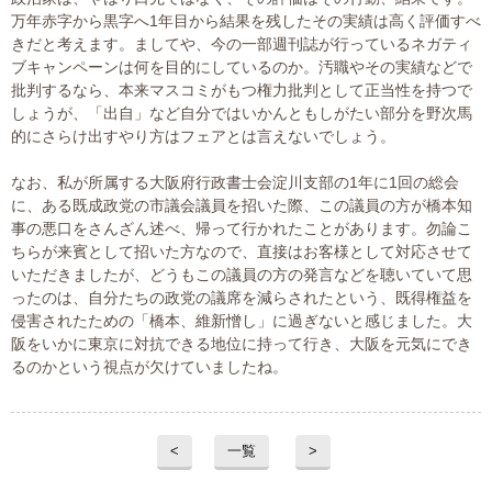
万年赤字から黒字へ1年目から結果を残したその実績は高く評価すべ
きだと考えます。ましてや、今の一部週刊誌が行っているネガティ
ブキャンペーンは何を目的にしているのか。汚職やその実績などで
批判するなら、本来マスコミがもつ権力批判として正当性を持つで
しょうが、「出自」など自分ではいかんともしがたい部分を野次馬
的にさらけ出すやり方はフェアとは言えないでしょう。
なお、私が所属する大阪府行政書士会淀川支部の1年に1回の総会
に、ある既成政党の市議会議員を招いた際、この議員の方が橋本知
事の悪口をさんざん述べ、帰って行かれたことがあります。勿論こ
ちらが来賓として招いた方なので、直接はお客様として対応させて
いただきましたが、どうもこの議員の方の発言などを聴いていて思
ったのは、自分たちの政党の議席を減らされたという、既得権益を
侵害されたための「橋本、維新憎し」に過ぎないと感じました。大
阪をいかに東京に対抗できる地位に持って行き、大阪を元気にでき
るのかという視点が欠けていましたね。
<
一覧
>