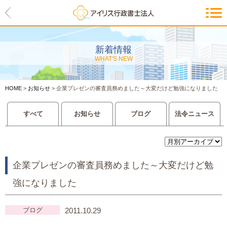
HOME
アイリスの紹介
新着情報
WHAT'S NEW
代表ご挨拶・経営理念・アイリス
のお約束
HOME
>
お知らせ
>
企業プレゼンの審査員務めました～大変だけど勉強になりました
会社概要・アクセスマップ
すべて
お知らせ
ブログ
法令ニュース
サービス一覧
入管等外国人各種手続き
企業プレゼンの審査員務めました～大変だけど勉
建設業許可申請
強になりました
会社設立・独立のお手伝い
ブログ
2011.10.29
事業に必要な許認可取得サポート