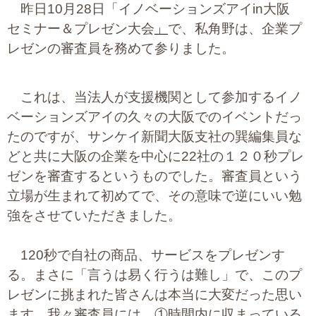
昨日10月28日「イノベーションズアイin大阪
大切な書類作成サポート
セミナー＆プレゼン大会
」
で、私角野は、企業プ
レゼンの審査員を務めて参りました。
その他各種手続き
費用の目安
これは、当法人が支援機関として参加するイノ
ベーションズアイの久々の大阪でのイベントだっ
実績一覧
たのですが、サンケイ新聞大阪支社の巽編集員な
お客様の声
どと共に大阪の企業を中心に22社の１２０秒プレ
ゼンを審査するというものでした。審査員という
よくあるご質問
立場が生まれて初めてで、その意味で逆にいい勉
強をさせていただきました。
採用情報・パートナー募集
120秒で自社の商品、サービスをプレゼンす
新着情報
る。まさに「言うは易く行うは難し」で、このプ
お問い合わせ
レゼンに挑まれた皆さんは本当に大変だった思い
ます。我々審査員には、①時間内に収まっている