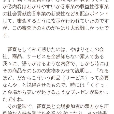
プライバシーポリシー
か②内容はわかりやすいか③事業の収益性④事業
の社会貢献度⑤事業の新規性などを配点ポイント
して、審査するように指示が行われていたのです
06-6889-6018
が、この審査そのものがやはり大変難しかったで
営業時間: 9：00～18：009：00～18：00
す。
審査をしてみて感じたのは、やはりそこの会
社、商品、サービスを全然知らない素人である
我々に、語りかけるような内容で、しかも時には
その商品そのものの実物をみせて説明し、「なる
ほど、だからこういう商品（サービス）って必要
なんや」と説得させるもので、時には「くすっ」
と会場から笑いが起きるようなプレゼンが良かっ
たですね。
その意味で、審査員と会場参加者の双方から圧
倒的な支持を受けた企業が1位になり、その結果