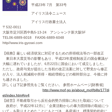
平成23年 7月 第33号
大切な書類作成サポート
アイリス法令ニュース
その他各種手続き
アイリス行政書士法人
〒532-0011
費用の目安
大阪市淀川区西中島5-13-24 アンシャンテ新大阪5F
TEL06-6889-6018 FAX06-6889-6048
実績一覧
http//www.iris-gyosei.com
【税務】厳しい経済状況に対応するための所得税法等の一部改正
お客様の声
東日本大震災等の影響もあり、平成23年度税制改正の国会審議が
大幅に遅れていましたが、6月22日に国会において成立しました。
よくあるご質問
ただし、政府与党が提出した当初の改正法案に対して野党から修正
が入り、法人税減税や所得・相続増税などの根幹部分は、今後に持
採用情報・パートナー募集
ち越されました。
詳しくは下記参照先をご覧ください。 参照ホームページ[財務省]
新着情報
http://www.mof.go.jp/about_mof/bills/177di
et/index.htm#sy4
【経営】不動産取引から反社会的勢力排除に向けた取組について
お問い合わせ
政府が、平成22年12月に「企業活動からの暴力団排除の取組につ
いて」を取りまとめたことにもとづき、各府省は、標準契約約款に