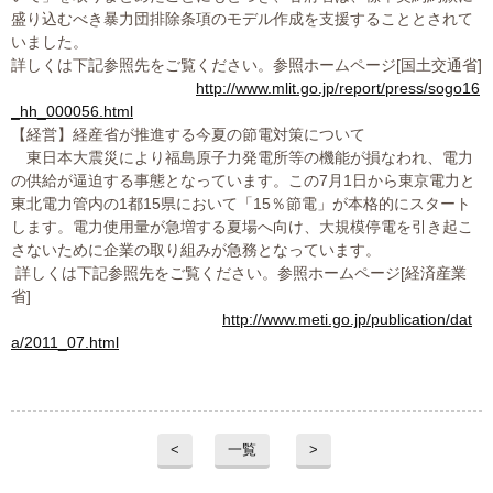
プライバシーポリシー
盛り込むべき暴力団排除条項のモデル作成を支援することとされて
いました。
詳しくは下記参照先をご覧ください。参照ホームページ[国土交通省]
http://www.mlit.go.jp/report/press/sogo16
_hh_000056.html
06-6889-6018
【経営】経産省が推進する今夏の節電対策について
営業時間: 9：00～18：009：00～18：00
東日本大震災により福島原子力発電所等の機能が損なわれ、電力
の供給が逼迫する事態となっています。この7月1日から東京電力と
東北電力管内の1都15県において「15％節電」が本格的にスタート
します。電力使用量が急増する夏場へ向け、大規模停電を引き起こ
さないために企業の取り組みが急務となっています。
詳しくは下記参照先をご覧ください。参照ホームページ[経済産業
省]
http://www.meti.go.jp/publication/dat
a/2011_07.html
<
一覧
>