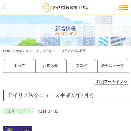
HOME
アイリスの紹介
新着情報
WHAT'S NEW
代表ご挨拶・経営理念・アイリス
のお約束
HOME
>
お知らせ
>
アイリス法令ニュース平成23年7月号
会社概要・アクセスマップ
すべて
お知らせ
ブログ
法令ニュース
サービス一覧
入管等外国人各種手続き
アイリス法令ニュース平成23年7月号
建設業許可申請
会社設立・独立のお手伝い
法令ニュース
2011.07.05
事業に必要な許認可取得サポート