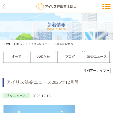
HOME
アイリスの紹介
新着情報
WHAT'S NEW
代表ご挨拶・経営理念・アイリス
のお約束
HOME
>
お知らせ
>
アイリス法令ニュース2025年12月号
会社概要・アクセスマップ
すべて
お知らせ
ブログ
法令ニュース
サービス一覧
入管等外国人各種手続き
アイリス法令ニュース2025年12月号
建設業許可申請
会社設立・独立のお手伝い
法令ニュース
2025.12.15
事業に必要な許認可取得サポート