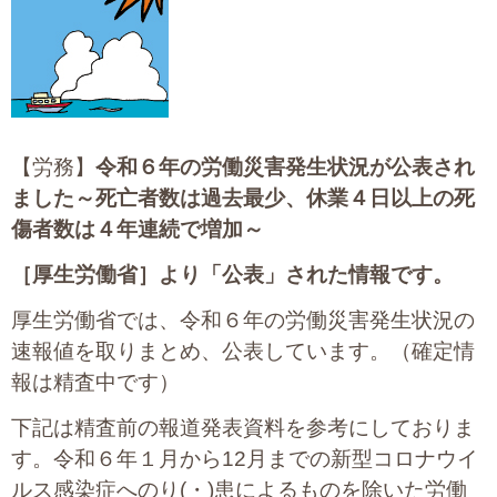
大切な書類作成サポート
その他各種手続き
費用の目安
【労務】
令和６年の労働災害発生状況が公表され
実績一覧
ました～死亡者数は過去最少、休業４日以上の死
傷者数は４年連続で増加～
お客様の声
［
厚生労働省］より「公表」された情報です。
よくあるご質問
厚生労働省では、令和６年の労働災害発生状況の
採用情報・パートナー募集
速報値を取りまとめ、公表しています。（確定情
報は精査中です）
新着情報
下記は精査前の報道発表資料を参考にしておりま
お問い合わせ
す。令和６年１月から12月までの新型コロナウイ
ルス感染症へのり(・)患によるものを除いた労働