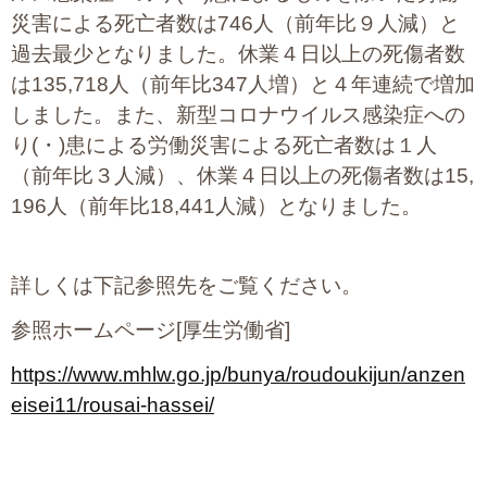
プライバシーポリシー
災害による死亡者数は746人（前年比９人減）と
過去最少となりました。休業４日以上の死傷者数
は135,718人（前年比347人増）と４年連続で増加
しました。また、新型コロナウイルス感染症への
06-6889-6018
営業時間: 9：00～18：009：00～18：00
り(・)患による労働災害による死亡者数は１人
（前年比３人減）、休業４日以上の死傷者数は15,
196人（前年比18,441人減）となりました。
詳しくは下記参照先をご覧ください。
参照ホームページ[厚生労働省]
https://www.mhlw.go.jp/bunya/roudoukijun/anzen
eisei11/rousai-hassei/