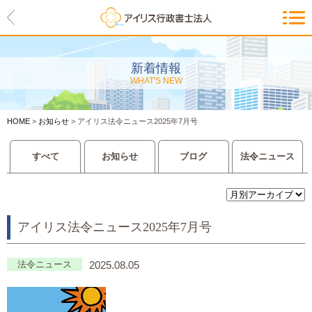
HOME
アイリスの紹介
新着情報
WHAT'S NEW
代表ご挨拶・経営理念・アイリス
のお約束
HOME
>
お知らせ
>
アイリス法令ニュース2025年7月号
会社概要・アクセスマップ
すべて
お知らせ
ブログ
法令ニュース
サービス一覧
入管等外国人各種手続き
アイリス法令ニュース2025年7月号
建設業許可申請
会社設立・独立のお手伝い
法令ニュース
2025.08.05
事業に必要な許認可取得サポート