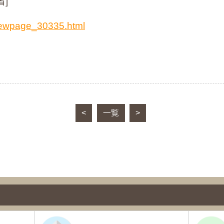
]
/newpage_30335.html
<
一覧
>