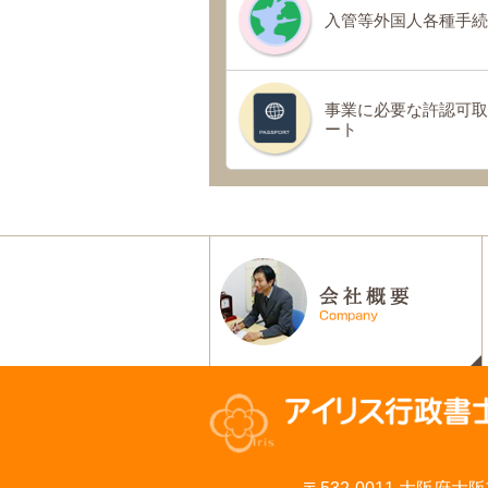
入管等外国人各種手続
事業に必要な許認可取
ート