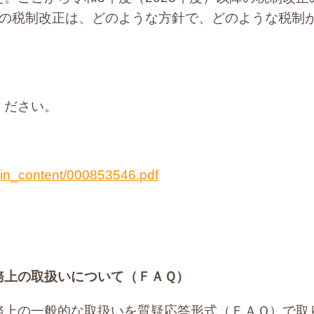
度の税制改正は、どのような方針で、どのような税制
ください。
ain_content/000853546.pdf
務上の取扱いについて（ＦＡＱ）
務上の一般的な取扱いを質疑応答形式（ＦＡＱ）で取