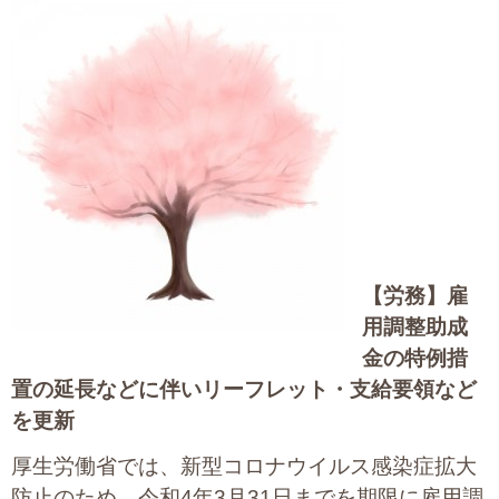
大切な書類作成サポート
その他各種手続き
費用の目安
実績一覧
お客様の声
【労務】
雇
よくあるご質問
用調整助成
採用情報・パートナー募集
金の特例措
置の延長などに伴いリーフレット・支給要領など
新着情報
を更新
お問い合わせ
厚生労働省では、新型コロナウイルス感染症拡大
防止のため、令和4年3月31日までを期限に雇用調