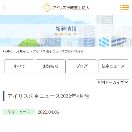
HOME
アイリスの紹介
新着情報
WHAT'S NEW
代表ご挨拶・経営理念・アイリス
のお約束
HOME
>
お知らせ
>
アイリス法令ニュース2022年4月号
会社概要・アクセスマップ
すべて
お知らせ
ブログ
法令ニュース
サービス一覧
入管等外国人各種手続き
アイリス法令ニュース2022年4月号
建設業許可申請
会社設立・独立のお手伝い
法令ニュース
2022.04.06
事業に必要な許認可取得サポート