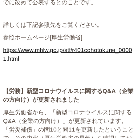
でに改めて公表するとのことです。
プライバシーポリシー
詳しくは下記参照先をご覧ください。
06-6889-6018
参照ホームページ[厚生労働省]
営業時間: 9：00～18：009：00～18：00
https://www.mhlw.go.jp/stf/r401cohotokurei_0000
1.html
【労務】
新型コロナウイルスに関するQ&A（企業
の方向け）が更新されました
厚生労働省から、「新型コロナウイルスに関する
Q&A（企業の方向け）」が更新されています。
「労災補償」の問10と問11を更新したということ