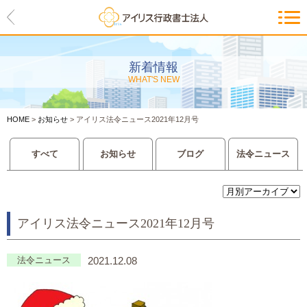
HOME
アイリスの紹介
新着情報
WHAT'S NEW
代表ご挨拶・経営理念・アイリス
のお約束
HOME
>
お知らせ
>
アイリス法令ニュース2021年12月号
会社概要・アクセスマップ
すべて
お知らせ
ブログ
法令ニュース
サービス一覧
入管等外国人各種手続き
アイリス法令ニュース2021年12月号
建設業許可申請
会社設立・独立のお手伝い
法令ニュース
2021.12.08
事業に必要な許認可取得サポート