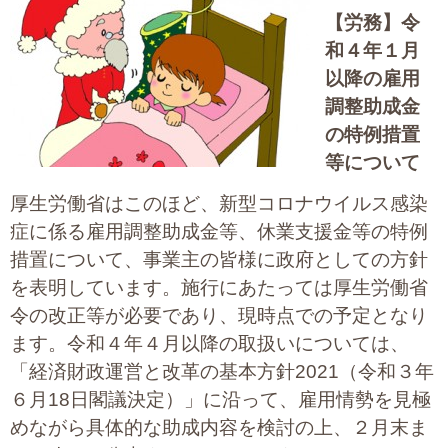
【労務】
令
大切な書類作成サポート
和４年１月
その他各種手続き
以降の雇用
調整助成金
費用の目安
の特例措置
等について
実績一覧
厚生労働省はこのほど、新型コロナウイルス感染
お客様の声
症に係る雇用調整助成金等、休業支援金等の特例
措置について、事業主の皆様に政府としての方針
よくあるご質問
を表明しています。施行にあたっては厚生労働省
採用情報・パートナー募集
令の改正等が必要であり、現時点での予定となり
ます。令和４年４月以降の取扱いについては、
新着情報
「経済財政運営と改革の基本方針2021（令和３年
６月18日閣議決定）」に沿って、雇用情勢を見極
お問い合わせ
めながら具体的な助成内容を検討の上、２月末ま