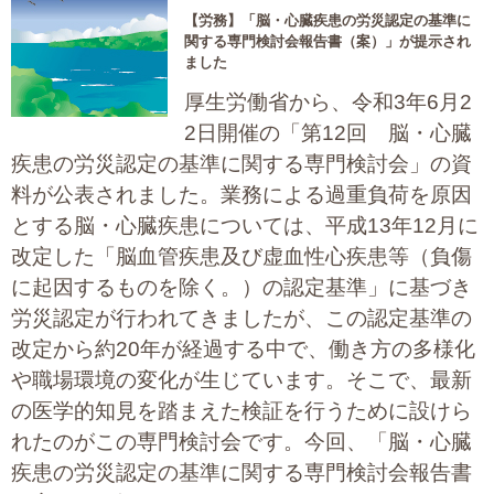
【労務】
「脳・心臓疾患の労災認定の基準に
大切な書類作成サポート
関する専門検討会報告書（案）」が提示され
ました
その他各種手続き
厚生労働省から、令和3年6月2
2日開催の「第12回 脳・心臓
費用の目安
疾患の労災認定の基準に関する専門検討会」の資
実績一覧
料が公表されました。業務による過重負荷を原因
とする脳・心臓疾患については、平成13年12月に
お客様の声
改定した「脳血管疾患及び虚血性心疾患等（負傷
に起因するものを除く。）の認定基準」に基づき
よくあるご質問
労災認定が行われてきましたが、この認定基準の
採用情報・パートナー募集
改定から約20年が経過する中で、働き方の多様化
や職場環境の変化が生じています。そこで、最新
新着情報
の医学的知見を踏まえた検証を行うために設けら
れたのがこの専門検討会です。今回、「脳・心臓
お問い合わせ
疾患の労災認定の基準に関する専門検討会報告書