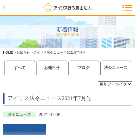
HOME
アイリスの紹介
新着情報
WHAT'S NEW
代表ご挨拶・経営理念・アイリス
のお約束
HOME
>
お知らせ
>
アイリス法令ニュース2021年7月号
会社概要・アクセスマップ
すべて
お知らせ
ブログ
法令ニュース
サービス一覧
入管等外国人各種手続き
アイリス法令ニュース2021年7月号
建設業許可申請
会社設立・独立のお手伝い
法令ニュース
2021.07.06
事業に必要な許認可取得サポート