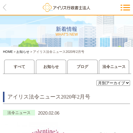
HOME
アイリスの紹介
新着情報
WHAT'S NEW
代表ご挨拶・経営理念・アイリス
のお約束
HOME
>
お知らせ
>
アイリス法令ニュース2020年2月号
会社概要・アクセスマップ
すべて
お知らせ
ブログ
法令ニュース
サービス一覧
入管等外国人各種手続き
アイリス法令ニュース2020年2月号
建設業許可申請
会社設立・独立のお手伝い
法令ニュース
2020.02.06
事業に必要な許認可取得サポート