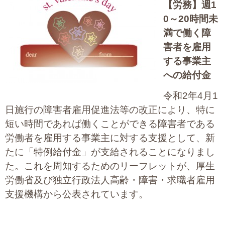
【労務】
週1
大切な書類作成サポート
0～20時間未
満で働く障
その他各種手続き
害者を雇用
する事業主
費用の目安
への給付金
実績一覧
令和2年4月1
お客様の声
日施行の障害者雇用促進法等の改正により、特に
短い時間であれば働くことができる障害者である
よくあるご質問
労働者を雇用する事業主に対する支援として、新
たに「特例給付金」が支給されることになりまし
採用情報・パートナー募集
た。これを周知するためのリーフレットが、厚生
労働省及び独立行政法人高齢・障害・求職者雇用
新着情報
支援機構から公表されています。
お問い合わせ