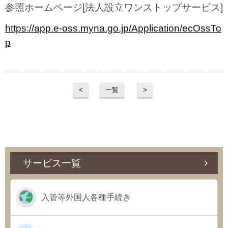
参照ホームページ[法人設立ワンストップサービス]
https://app.e-oss.myna.go.jp/Application/ecOssTo
p
<
一覧
>
サービス一覧
入管等外国人各種手続き