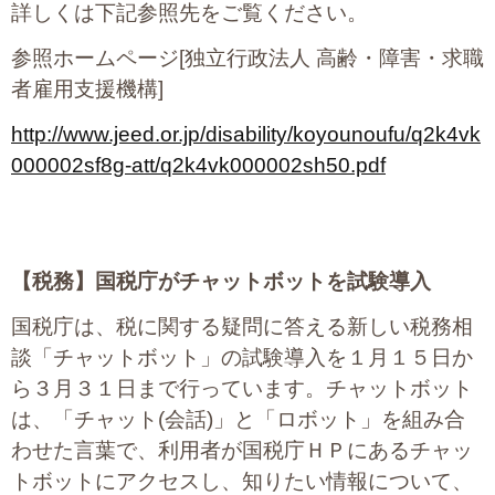
プライバシーポリシー
詳しくは下記参照先をご覧ください。
参照ホームページ[独立行政法人 高齢・障害・求職
者雇用支援機構]
06-6889-6018
http://www.jeed.or.jp/disability/koyounoufu/q2k4vk
営業時間: 9：00～18：009：00～18：00
000002sf8g-att/q2k4vk000002sh50.pdf
【税務】
国税庁がチャットボットを試験導入
国税庁は、税に関する疑問に答える新しい税務相
談「チャットボット」の試験導入を１月１５日か
ら３月３１日まで行っています。チャットボット
は、「チャット(会話)」と「ロボット」を組み合
わせた言葉で、利用者が国税庁ＨＰにあるチャッ
トボットにアクセスし、知りたい情報について、