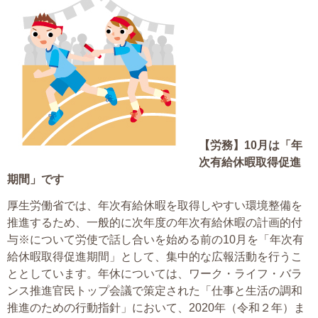
大切な書類作成サポート
その他各種手続き
費用の目安
実績一覧
【労務】
10
月は「年
お客様の声
次有給休暇取得促進
期間」です
よくあるご質問
厚生労働省では、年次有給休暇を取得しやすい環境整備を
採用情報・パートナー募集
推進するため、一般的に次年度の年次有給休暇の計画的付
与※について労使で話し合いを始める前の10月を「年次有
新着情報
給休暇取得促進期間」として、集中的な広報活動を行うこ
ととしています。年休については、ワーク・ライフ・バラ
お問い合わせ
ンス推進官民トップ会議で策定された「仕事と生活の調和
推進のための行動指針」において、2020年（令和２年）ま