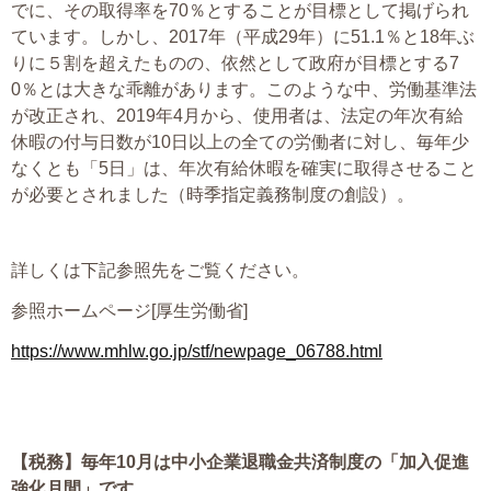
プライバシーポリシー
でに、その取得率を70％とすることが目標として掲げられ
ています。しかし、2017年（平成29年）に51.1％と18年ぶ
りに５割を超えたものの、依然として政府が目標とする7
0％とは大きな乖離があります。このような中、労働基準法
06-6889-6018
が改正され、2019年4月から、使用者は、法定の年次有給
営業時間: 9：00～18：009：00～18：00
休暇の付与日数が10日以上の全ての労働者に対し、毎年少
なくとも「5日」は、年次有給休暇を確実に取得させること
が必要とされました（時季指定義務制度の創設）。
詳しくは下記参照先をご覧ください。
参照ホームページ[厚生労働省]
https://www.mhlw.go.jp/stf/newpage_06788.html
【税務】
毎年10月は中小企業退職金共済制度の「加入促進
強化月間」です