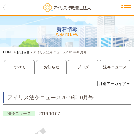
HOME
アイリスの紹介
新着情報
WHAT'S NEW
代表ご挨拶・経営理念・アイリス
のお約束
HOME
>
お知らせ
>
アイリス法令ニュース2019年10月号
会社概要・アクセスマップ
すべて
お知らせ
ブログ
法令ニュース
サービス一覧
入管等外国人各種手続き
アイリス法令ニュース2019年10月号
建設業許可申請
会社設立・独立のお手伝い
法令ニュース
2019.10.07
事業に必要な許認可取得サポート