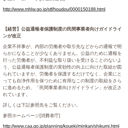
プライバシーポリシー
http://www.mhlw.go.jp/stf/houdou/0000150188.html
【経営】
公益通報者保護制度の民間事業者向けガイドライ
06-6889-6018
ンが改正
営業時間: 9：00～18：009：00～18：00
企業不祥事が、内部の労働者や取引先などからの通報で明
らかになることが少なくありません。公益のために通報を
行った労働者が、不利益な取り扱いを受けることのないよ
う、公益通報者保護制度の実効性の向上に向けた取組が図
られていますが、労働者を保護するだけでなく、企業にと
っても自浄作用を保つために有用なこの制度の取組をさら
に進めるため、「民間事業者向けガイドライン」が改正さ
れています。
詳しくは下記参照先をご覧ください。
参照ホームページ[消費者庁]
http://www.caa.go.jp/planning/koueki/minkan/shikumi.html