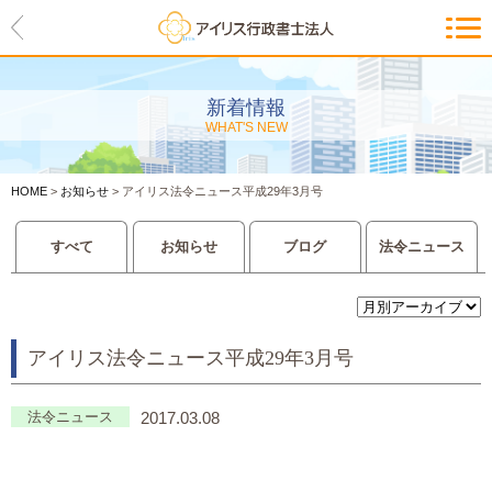
HOME
アイリスの紹介
新着情報
WHAT'S NEW
代表ご挨拶・経営理念・アイリス
のお約束
HOME
>
お知らせ
>
アイリス法令ニュース平成29年3月号
会社概要・アクセスマップ
すべて
お知らせ
ブログ
法令ニュース
サービス一覧
入管等外国人各種手続き
アイリス法令ニュース平成29年3月号
建設業許可申請
会社設立・独立のお手伝い
法令ニュース
2017.03.08
事業に必要な許認可取得サポート