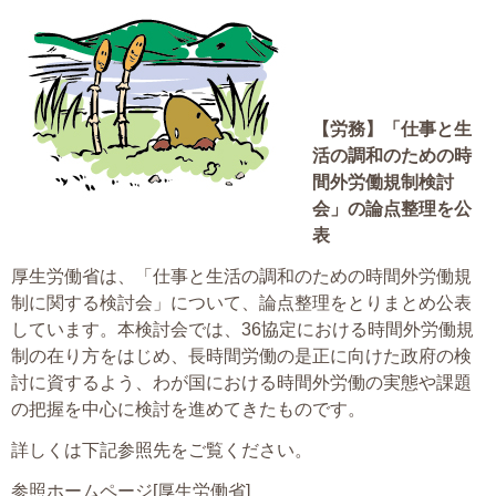
大切な書類作成サポート
その他各種手続き
【労務】
「仕事と生
費用の目安
活の調和のための時
間外労働規制検討
実績一覧
会」の論点整理を公
表
お客様の声
厚生労働省は、「仕事と生活の調和のための時間外労働規
よくあるご質問
制に関する検討会」について、論点整理をとりまとめ公表
しています。本検討会では、36協定における時間外労働規
採用情報・パートナー募集
制の在り方をはじめ、長時間労働の是正に向けた政府の検
討に資するよう、わが国における時間外労働の実態や課題
新着情報
の把握を中心に検討を進めてきたものです。
詳しくは下記参照先をご覧ください。
お問い合わせ
参照ホームページ[厚生労働省]