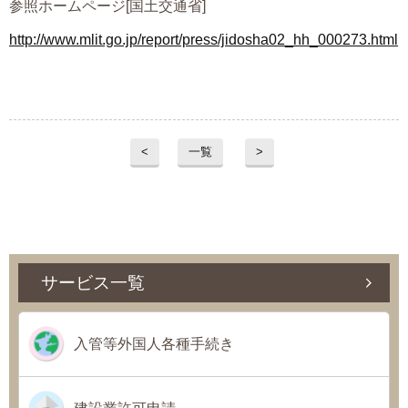
参照ホームページ[国土交通省]
http://www.mlit.go.jp/report/press/jidosha02_hh_000273.html
<
一覧
>
サービス一覧
入管等外国人各種手続き