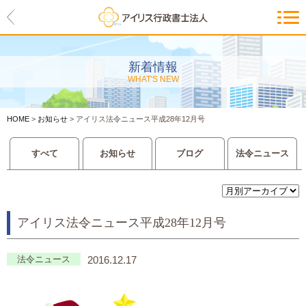
HOME
アイリスの紹介
新着情報
WHAT'S NEW
代表ご挨拶・経営理念・アイリス
のお約束
HOME
>
お知らせ
>
アイリス法令ニュース平成28年12月号
会社概要・アクセスマップ
すべて
お知らせ
ブログ
法令ニュース
サービス一覧
入管等外国人各種手続き
アイリス法令ニュース平成28年12月号
建設業許可申請
会社設立・独立のお手伝い
法令ニュース
2016.12.17
事業に必要な許認可取得サポート