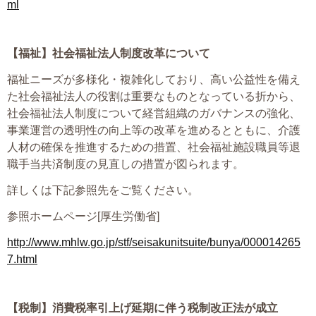
ml
プライバシーポリシー
【福祉】
社会福祉法人制度改革について
06-6889-6018
福祉ニーズが多様化・複雑化しており、高い公益性を備え
営業時間: 9：00～18：009：00～18：00
た社会福祉法人の役割は重要なものとなっている折から、
社会福祉法人制度について経営組織のガバナンスの強化、
事業運営の透明性の向上等の改革を進めるとともに、介護
人材の確保を推進するための措置、社会福祉施設職員等退
職手当共済制度の見直しの措置が図られます。
詳しくは下記参照先をご覧ください。
参照ホームページ[厚生労働省]
http://www.mhlw.go.jp/stf/seisakunitsuite/bunya/000014265
7.html
【税制】
消費税率引上げ延期に伴う税制改正法が成立