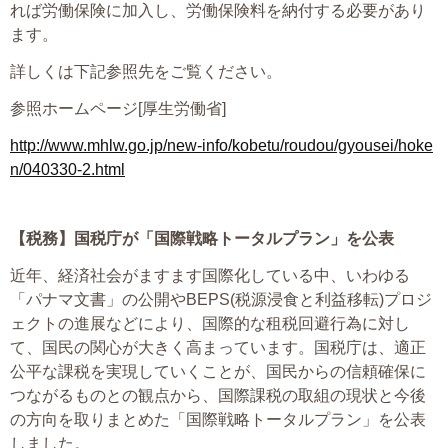
れば労働保険に加入し、労働保険料を納付する必要があり
ます。
詳しくは下記参照先をご覧ください。
参照ホームページ[厚生労働省]
http://www.mhlw.go.jp/new-info/kobetu/roudou/gyousei/hoke
n/040330-2.html
【税務】
国税庁が「国際戦略トータルプラン」を公表
近年、経済社会がますます国際化している中、いわゆる
「パナマ文書」の公開やBEPS(税源浸食と利益移転)プロジ
ェクトの進展などにより、国際的な租税回避行為に対し
て、国民の関心が大きく高まっています。国税庁は、適正
公平な課税を実現していくことが、国民からの信頼確保に
つながるものとの観点から、国際課税の取組の現状と今後
の方向を取りまとめた「国際戦略トータルプラン」を公表
しました。