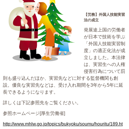
大切な書類作成サポート
【労務】
外国人技能実習
法の成立
その他各種手続き
発展途上国の労働者
費用の目安
が日本で技術を学ぶ
「外国人技能実習制
実績一覧
度」の適正化法が成
立しました。本法律
お客様の声
は、実習生への人権
侵害行為について罰
よくあるご質問
則も盛り込んだほか、実習先などに対する監督機関も創
設。優良な実習先などは、受け入れ期間を3年から5年に延
採用情報・パートナー募集
長できるようになります。
詳しくは下記参照先をご覧ください。
新着情報
参照ホームページ[厚生労働省]
お問い合わせ
http://www.mhlw.go.jp/topics/bukyoku/soumu/houritu/189.ht