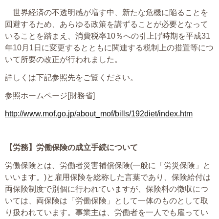
世界経済の不透明感が増す中、新たな危機に陥ることを
回避するため、あらゆる政策を講ずることが必要となって
いることを踏まえ、消費税率10％への引上げ時期を平成31
年10月1日に変更するとともに関連する税制上の措置等につ
いて所要の改正が行われました。
詳しくは下記参照先をご覧ください。
参照ホームページ[財務省]
http://www.mof.go.jp/about_mof/bills/192diet/index.htm
【労務】
労働保険の成立手続について
労働保険とは、労働者災害補償保険(一般に「労災保険」と
いいます。)と雇用保険を総称した言葉であり、保険給付は
両保険制度で別個に行われていますが、保険料の徴収につ
いては、両保険は「労働保険」として一体のものとして取
り扱われています。事業主は、労働者を一人でも雇ってい