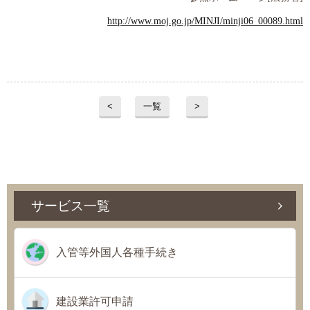
http://www.moj.go.jp/MINJI/minji06_00089.html
<
一覧
>
サービス一覧
入管等外国人各種手続き
建設業許可申請