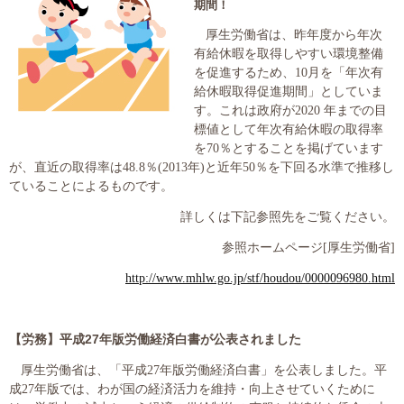
期間！
大切な書類作成サポート
厚生労働省は、昨年度から年次
有給休暇を取得しやすい環境整備
その他各種手続き
を促進するため、
10
月を「年次有
給休暇取得促進期間」としていま
費用の目安
す。これは政府が
2020
年までの目
標値として年次有給休暇の取得率
を
70
％とすることを掲げています
実績一覧
が、直近の取得率は
48.8
％
(2013
年
)
と近年
50
％を下回る水準で推移し
ていることによるものです。
お客様の声
詳しくは下記参照先をご覧ください。
よくあるご質問
参照ホームページ
[
厚生労働省
]
http://www.mhlw.go.jp/stf/houdou/0000096980.html
採用情報・パートナー募集
新着情報
【労務】
平成
27
年版労働経済白書が公表されました
お問い合わせ
厚生労働省は、「平成
27
年版労働経済白書」を公表しました。平
成
27
年版では、わが国の経済活力を維持・向上させていくために