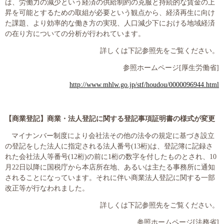
は、労働力の減少という経済の供給制約の克服と持続的な賃金の上
プライバシーポリシー
昇を可能とするための取組が必要という観点から、経済再生に向け
た課題、より効率的な働き方の実現、人口減少下における地域経済
の在り方についての分析が行われています。
詳しくは下記参照先をご覧ください。
06-6889-6018
営業時間: 9：00～18：009：00～18：00
参照ホームページ
[
厚生労働省
]
http://www.mhlw.go.jp/stf/houdou/0000096944.html
【商業登記】
商業・法人登記に関する登記事項証明書の様式が変更
マイナンバー制度により会社法その他の法令の規定に基づき設立
の登記をした法人に指定される法人番号
(13
桁
)
は、登記簿に記録さ
れた会社法人等番号
(12
桁
)
の前に
1
桁の数字を付したものとされ、
10
月
22
日以降に国税庁から本店所在地、あるいは主たる事務所に通知
されることになっています。それに伴い商業法人登記に関する一部
改正等が行なわれました。
詳しくは下記参照先をご覧ください。
参照ホームページ
[
法務省
]