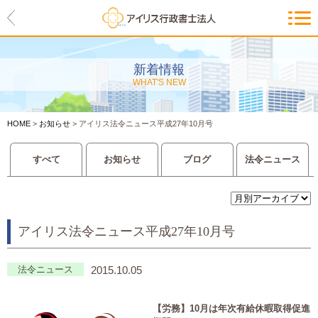
HOME
アイリスの紹介
新着情報
WHAT'S NEW
代表ご挨拶・経営理念・アイリス
のお約束
HOME
>
お知らせ
>
アイリス法令ニュース平成27年10月号
会社概要・アクセスマップ
すべて
お知らせ
ブログ
法令ニュース
サービス一覧
入管等外国人各種手続き
アイリス法令ニュース平成27年10月号
建設業許可申請
会社設立・独立のお手伝い
法令ニュース
2015.10.05
事業に必要な許認可取得サポート
【労務】
10
月は年次有給休暇取得促進