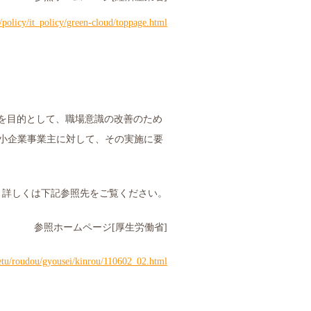
/policy/it_policy/green-cloud/toppage.html
を目的として、職場意識の改善のため
小企業事業主に対して、その実施に要
詳しくは下記参照先をご覧ください。
参照ホームページ
[
厚生労働省
]
etu/roudou/gyousei/kinrou/110602_02.html