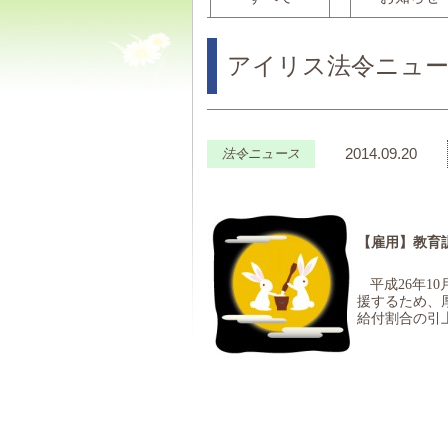
アイリス法令ニュー
2014.09.20
法令ニュース
【雇用】
教育
平成
26
年
10
援するため、
給付割合の引