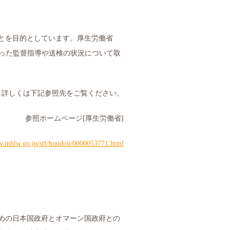
とを目的としています。厚生労働省
った監督指導や送検の状況について取
詳しくは下記参照先をご覧ください。
参照ホームページ
[
厚生労働省
]
w.mhlw.go.jp/stf/houdou/0000053771.html
めの日本国政府とオマーン国政府との