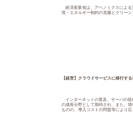
経済産業省は、アベノミクスによる
境・エネルギー制約の克服とクリーン
【経営】
クラウドサービスに移行する
インターネットの普及、サーバの低
の成
⻑
分野として期待され、また、情
ものの、導
⼊
コストの問題等により広