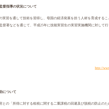
監督指導の状況について
の実習を通して技術を習得し、母国の経済発展を担う人材を育成するこ
監督署などを通じて、平成
25
年に技能実習生の実習実施機関に対して行
http://ww
効について
府との「所得に対する租税に関する二重課税の回避及び脱税の防止のた