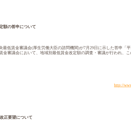
定額の答申について
央最低賃金審議会
(
厚生労働大臣の諮問機関
)
が
7
月
29
日に示した答申「平
賃金審議会において、地域別最低賃金改定額の調査・審議が行われ、こ
http://ww
改正要望について