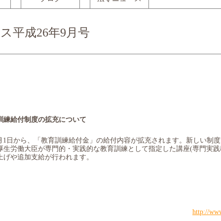
ス平成26年9月号
訓練給付制度の拡充について
月
1
日から、「教育訓練給付金」の給付内容が拡充されます。新しい制度
厚生労働大臣が専門的・実践的な教育訓練として指定した講座
(
専門実践
上げや追加支給が行われます。
http://ww