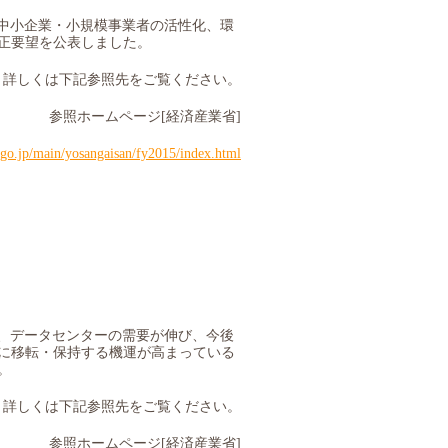
中小企業・小規模事業者の活性化、環
正要望を公表しました。
詳しくは下記参照先をご覧ください。
参照ホームページ
[
経済産業省
]
.go.jp/main/yosangaisan/fy2015/index.html
、データセンターの需要が伸び、今後
に移転・保持する機運が
⾼
まっている
。
詳しくは下記参照先をご覧ください。
参照ホームページ
[
経済産業省
]