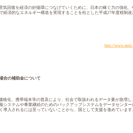
景気回復を経済の好循環につなげていくために、日本の稼ぐ力の強化、
で経済的なエネルギー構造を実現することを柱とした平成
27
年度税制改
http://www.meti
場合の補助金について
価格化、携帯端末等の普及により、社会で取扱われるデータ量が急増し
報システムや事業継続のためのバックアップシステムをデータセンター
く導
⼊
されるには
⾄
っていないことから、国として支援を進めています