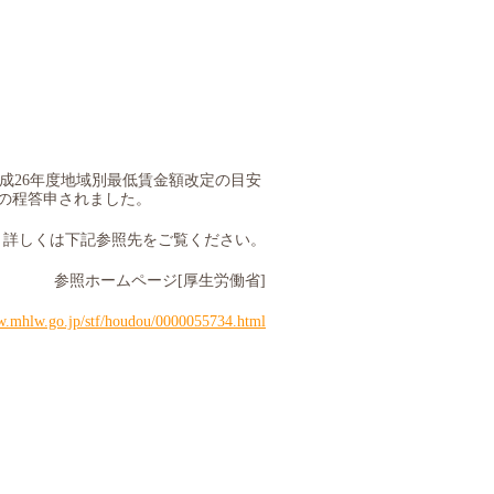
成
26
年度地域別最低賃金額改定の目安
の程答申されました。
詳しくは下記参照先をご覧ください。
参照ホームページ
[
厚生労働省
]
w.mhlw.go.jp/stf/houdou/0000055734.html