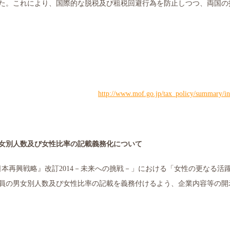
た。これにより、国際的な脱税及び租税回避行為を防止しつつ、両国の
http://www.mof.go.jp/tax_policy/summary/in
女別人数及び女性比率の記載義務化について
日本再興戦略』改訂
2014
－未来への挑戦－」における「女性の更なる活
員の男女別人数及び女性比率の記載を義務付けるよう、企業内容等の開