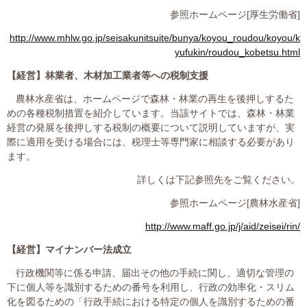
プライバシーポリシー
参照ホームページ
[
厚生労働省
]
http://www.mhlw.go.jp/seisakunitsuite/bunya/koyou_roudou/koyou/k
yufukin/roudou_kobetsu.html
06-6889-6018
【経営】
林業者、木材加工業者等への税制支援
営業時間: 9：00～18：009：00～18：00
農林水産省は、ホームページで森林・林業の再生を後押しするた
めの各種税制措置を紹介しています。当該サイトでは、森林・林業
経営の発展を後押しする税制の概要について説明していますが、実
際に適用を受ける場合には、税理士等専門家に相談する必要があり
ます。
詳しくは下記参照先をご覧ください。
参照ホームページ
[
農林水産省
]
http://www.maff.go.jp/j/aid/zeisei/rin/
【経営】
マイナンバー法成立
行政機関等に係る申請、届出その他の手続に関し、適切な管理の
下に個人等を識別するための番号を利用し、行政の効率化・スリム
化を図るための「行政手続における特定の個人を識別するための番