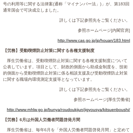
号の利用等に関する法律案
(
通称「マイナンバー法」
)
」が、第
183
回
通常国会で可決成立しました。
詳しくは下記参照先をご覧ください。
参照ホームページ
[
内閣官房
]
http://www.cas.go.jp/jp/houan/183.html
【労務】
受動喫煙防止対策に関する各種支援制度
厚生労働省は、受動喫煙防止対策に関する各種支援制度について
公表しています。項目として、財政的側面から助成金制度を、技術
的側面から受動喫煙防止対策に係る相談支援及び受動喫煙防止対策
に関する職場内環境測定支援等となっています。
詳しくは下記参照先をご覧ください。
参照ホームページ
[
厚生労働省
]
http://www.mhlw.go.jp/bunya/roudoukijun/jigyousya/kitsuenboushi/
【労務】
6
月は外国人労働者問題啓発月間
厚生労働省は、毎年
6
月を「外国人労働者問題啓発月間」と定めて