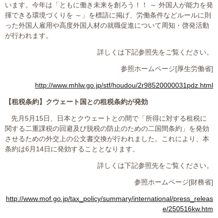
います。今年は「ともに働き未来を創ろう！！ ～ 外国人が能力を発
揮できる環境づくりを ～」を標語に掲げ、労働条件などルールに則
った外国人雇用や高度外国人材の就職促進について周知・啓発活動
が行われます。
詳しくは下記参照先をご覧ください。
参照ホームページ
[
厚生労働省
]
http://www.mhlw.go.jp/stf/houdou/2r98520000031pdz.html
【租税条約】
クウェート国との租税条約が発効
先月
5
月
15
日、日本とクウェートとの間で「所得に対する租税に
関する二重課税の回避及び脱税の防止のための二国間条約」を発効
させるための外交上の公文書交換が行われました。これにより、本
条約は
6
月
14
日に発効することとなります。
詳しくは下記参照先をご覧ください。
参照ホームページ
[
財務省
]
http://www.mof.go.jp/tax_policy/summary/international/press_releas
e/250516kw.htm