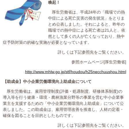
喚起！
大切な書類作成サポート
厚生労働省は、平成
24
年の「職場での熱
中症による死亡災害の発生状況」をとりま
その他各種手続き
とめ公表しました。それによると、昨年の
職場での熱中症による死亡者は
21
人と、依
費用の目安
然として多くの人が亡くなっており、熱中
症予防対策の的確な実施が必要となっています。
実績一覧
詳しくは下記参照先をご覧ください。
参照ホームページ
[
厚生労働省
]
お客様の声
http://www.mhlw.go.jp/stf/houdou/h25necchuushou.html
よくあるご質問
【助成金】
中小企業労働環境向上助成金について
採用情報・パートナー募集
厚生労働省は、雇用管理制度
(
評価・処遇制度、研修体系制度
)
の
導入等を行う健康・環境・農林漁業分野等の事業を営む中小企業事
業主を支援するための「中小企業労働環境向上助成金」について公
新着情報
表しました。この助成金は、雇用管理改善を推進し、人材の定着・
確保を図ることを目的としたものです。
お問い合わせ
詳しくは下記参照先をご覧ください。