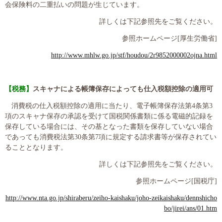
プライバシーポリシー
会保険料の二重払いの問題が生じています。
詳しくは下記参照先をご覧ください。
参照ホームページ
[
厚生労働省
]
06-6889-6018
http://www.mhlw.go.jp/stf/houdou/2r9852000002ojna.html
営業時間: 9：00～18：009：00～18：00
【税務】
スキャナによる帳簿保存によっても仕入税額控除の適用可
消費税の仕入税額控除の適用に当たり、電子帳簿保存法第
4
条第
3
項のスキャナ保存の承認を受けて国税関係書類に係る電磁的記録を
保存している場合には、その基となった書類を保存していない場合
であっても消費税法第
30
条第
7
項に規定する請求書等が保存されてい
ることとなります。
詳しくは下記参照先をご覧ください。
参照ホームページ
[
国税庁
]
http://www.nta.go.jp/shiraberu/zeiho-kaishaku/joho-zeikaishaku/dennshicho
bo/jirei/ans/01.htm