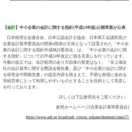
【会計】
中小企業の会計に関する指針
(
平成
24
年版
)
公開草案が公表
日本税理士会連合会、日本公認会計士協会、日本商工会議所及び
企業会計基準委員会の関係
4
団体が主体となって設置された「中小企
業の会計に関する指針作成検討委員会」は、「中小企業の会計に関
する指針」についての平成
24
年改正に係る見直しを行っています。
今般の改正では、会計処理のあり方自体の変更はなく、「非上場会
社の会計基準に関する懇談会報告書」及び「中小企業の会計に関す
る研究会中間報告書」の提言内容を踏まえて、平易な表現に改める
等経営者にとって利用しやすいものとすることを目的として見直し
を行っております。
詳しくは下記参照先をご覧ください。
参照ホームページ
[
企業会計基準委員会
]
https://www.asb.or.jp/asb/asb_j/press_release/domestic/sme17/