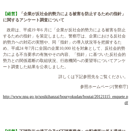
【経営】
「企業が反社会的勢力による被害を防止するための指針」
に関するアンケート調査について
政府は、平成
19
年
6
月に「企業が反社会的勢力による被害を防止
するための指針」を策定しました。警察庁は、企業における反社会
的勢力への対応の実態や、同「指針」の導入状況等を把握するた
め、平成
24
年
7
月に全国の企業
10,000
社を対象として、反社会的勢
力による不当要求の有無やその内容、「指針」に基づいた反社会的
勢力との関係遮断の取組状況、行政機関への要望等についてアンケ
ート調査した結果を公表しました。
詳しくは下記参照先をご覧ください。
参照ホームページ
[
警察庁
]
http://www.npa.go.jp/sosikihanzai/bouryokudan/boutai/20121115_enquete.p
df