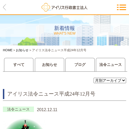
HOME
アイリスの紹介
新着情報
WHAT'S NEW
代表ご挨拶・経営理念・アイリス
のお約束
HOME
>
お知らせ
>
アイリス法令ニュース平成24年12月号
会社概要・アクセスマップ
すべて
お知らせ
ブログ
法令ニュース
サービス一覧
入管等外国人各種手続き
アイリス法令ニュース平成24年12月号
建設業許可申請
会社設立・独立のお手伝い
法令ニュース
2012.12.11
事業に必要な許認可取得サポート