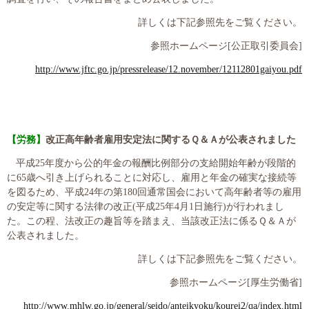
詳しくは下記参照先をご覧ください。
参照ホームページ
[
公正取引委員会
]
http://www.jftc.go.jp/pressrelease/12.november/12112801gaiyou.pdf
【労務】
改正高年齢者雇用安定法に関するＱ＆Ａが公表されました
平成
25
年度から公的年金の報酬比例部分の支給開始年齢が段階的
に
65
歳へ引き上げられることに対応し、雇用と年金の確実な接続等
を図るため、平成
24
年の第
180
回通常国会において高年齢者等の雇用
の安定等に関する法律の改正
(
平成
25
年
4
月
1
日施行
)
が行われまし
た。この程、法改正の趣旨等を踏まえ、当該改正法に係るＱ＆Ａが
公表されました。
詳しくは下記参照先をご覧ください。
参照ホームページ
[
厚生労働省
]
http://www.mhlw.go.jp/general/seido/anteikyoku/kourei2/qa/index.html