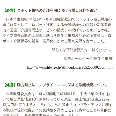
【経営】
ロボット技術の介護利用における重点分野を策定
日本再生戦略
(
平成
24
年
7
月
31
日閣議決定
)
では、ライフ成長戦略の
重点施策として「ロボット技術による介護現場への貢献や新産業創
出／医療・介護等周辺サービスの拡大」を掲げています。この程、
ライフ成長戦略の工程表に基づき厚生労働省及び経済産業省は、ロ
ボット介護機器の開発・実用化にかかる重点分野を定めました。
詳しくは下記参照先をご覧ください。
参照ホームページ
[
厚生労働省
]
http://www.mhlw.go.jp/stf/houdou/2r9852000002p8sl.html
【経営】
独占禁止法コンプライアンスに関する取組状況について
公正取引委員会は、過去
6
年間
(
平成
18
年
1
月～平成
13
年
12
月
)
にお
いて独占禁止法違反行為を行っていた東証一部上場企業
(
違反行為
時
)
は
78
社存在するところから、独占禁止法コンプライアンスに関す
る取組の現状把握とその実効性を高めることに資することを目的に
調査を行い、その報告書をまとめ公表しました。