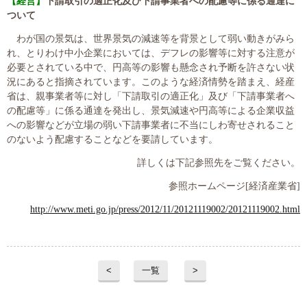
【経営】
下請取引の適正化及び下請事業者への配慮等に係る通達に
ついて
わが国の景気は、世界景気の減速等を背景として弱い動きがみら
れ、とりわけ中小企業においては、デフレの影響等に対する注意が
必要とされている中で、円高等の影響も懸念され予断を許さない状
況にあると指摘されています。このような経済情勢を踏まえ、経産
省は、親事業者等に対し「下請取引の適正化」及び「下請事業者へ
の配慮等」に係る通達を発出し、景気減速や円高等による企業収益
への影響などが立場の弱い下請事業者に不当にしわ寄せされること
のないよう配慮することなどを要請しています。
詳しくは下記参照先をご覧ください。
参照ホームページ
[
経済産業省
]
http://www.meti.go.jp/press/2012/11/20121119002/20121119002.html
<
一覧
>