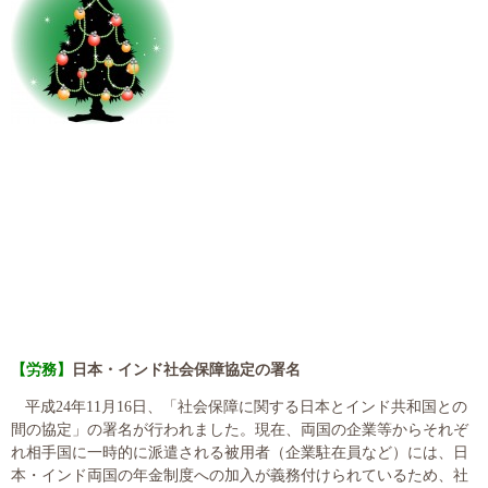
大切な書類作成サポート
その他各種手続き
費用の目安
実績一覧
お客様の声
よくあるご質問
採用情報・パートナー募集
【労務】
日本・インド社会保障協定の署名
新着情報
平成
24
年
11
月
16
日、「社会保障に関する日本とインド共和国との
間の協定」の署名が行われました。現在、両国の企業等からそれぞ
お問い合わせ
れ相手国に一時的に派遣される被用者（企業駐在員など）には、日
本・インド両国の年金制度への加入が義務付けられているため、社