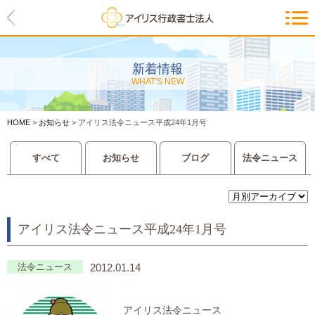
HOME
アイリスの紹介
新着情報
WHAT'S NEW
代表ご挨拶・経営理念・アイリス
のお約束
HOME
>
お知らせ
>
アイリス法令ニュース平成24年1月号
会社概要・アクセスマップ
すべて
お知らせ
ブログ
法令ニュース
サービス一覧
入管等外国人各種手続き
アイリス法令ニュース平成24年1月号
建設業許可申請
会社設立・独立のお手伝い
法令ニュース
2012.01.14
事業に必要な許認可取得サポート
アイリス法令ニュース