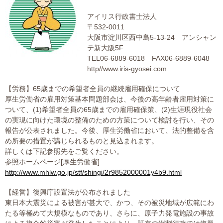
大切な書類作成サポート
アイリス行政書士法人
〒532-0011
その他各種手続き
大阪市淀川区西中島5-13-24 アンシャン
テ新大阪5F
TEL06-6889-6018 FAX06-6889-6048
費用の目安
http//www.iris-gyosei.com
実績一覧
【労務】65歳までの希望者全員の継続雇用確保について
厚生労働省の雇用対策基本問題部会は、今後の高年齢者雇用対策に
お客様の声
ついて、(1)希望者全員の65歳までの雇用確保策、(2)生涯現役社会
の実現に向けた環境の整備のための方策について検討を行い、その
報告が公表されました。今後、厚生労働省において、法的整備を含
よくあるご質問
め所要の措置が講じられるものと見込まれます。
詳しくは下記参照先をご覧ください。
採用情報・パートナー募集
参照ホームページ[厚生労働省]
http://www.mhlw.go.jp/stf/shingi/2r9852000001y4b9.html
新着情報
【経営】復興庁設置法が公布されました
東日本大震災による被害が甚大で、かつ、その被災地域が広範にわ
お問い合わせ
たる等極めて大規模なものであり、さらに、原子力発電施設の事故