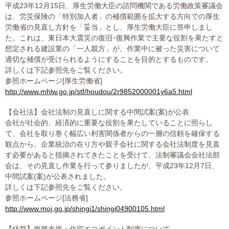
平成23年12月15日、厚生労働大臣の諮問機関である労働政策審議会
は、労災保険の「特別加入者」の補償範囲を拡大する方向での厚生
労働省の見直し方針を「妥当」とし、厚生労働大臣に答申しまし
た。これは、東日本大震災の復旧･復興作業で主要な役割を果たすと
想定される建設業の「一人親方」が、作業中に被った災害について
適切な補償が受けられるようにすることを目的とするものです。
詳しくは下記参照先をご覧ください。
参照ホームページ[厚生労働省]
http://www.mhlw.go.jp/stf/houdou/2r9852000001y6a5.html
【会社法】会社法制の見直しに関する中間試案(案)が公表
会社が社会的、経済的に重要な役割を果たしていることに照らし
て、会社を取り巻く幅広い利害関係者からの一層の信頼を確保する
観点から、企業統治の在り方や親子会社に関する会社法制度を見直
す必要があると指摘されてきたことを受けて、法制審議会会社法部
会は、その見直し作業を行って参りましたが、平成23年12月7日、
中間試案(案)が公表されました。
詳しくは下記参照先をご覧ください。
参照ホームページ[法務省]
http://www.moj.go.jp/shingi1/shingi04900105.html