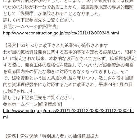
による複合的災害が発生したことにより、既存の縦割行政では復興
プライバシーポリシー
のための対応が不十分であることから、設置期限限定の専属的機関
として「復興庁」が創設されることとなりました。
詳しくは下記参照先をご覧ください。
参照ホームページ[内閣官房]
06-6889-6018
http://www.reconstruction.go.jp/topics/2011/12/000348.html
営業時間: 9：00～18：009：00～18：00
【経営】61年ぶりに改正された鉱業法が施行されます
わが国の鉱物資源開発に関する基本的事項を定める鉱業法は、昭和2
5年に制定されて以来、本格的な改正がされておらず、鉱業権を設定
する際に、開発主体の適格性を確認していないなど鉱物資源の開発
を巡る国内外の新たな動きに対応できなくなってきました。そこ
で、鉱物資源という国民共通の利益を守りつつ、激しさを増す国際
的な資源獲得競争にも対応するために改正され、平成24年1月21日
に施行されます。
詳しくは下記参照先をご覧ください。
参照ホームページ[経済産業省]
http://www.meti.go.jp/press/2011/12/20111220002/20111220002.ht
ml
【労務】労災保険「特別加入者」の補償範囲拡大