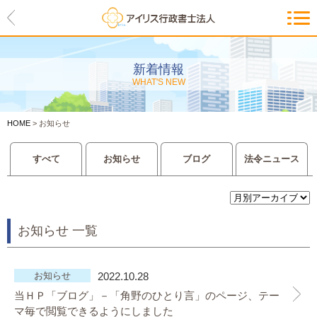
HOME
アイリスの紹介
新着情報
WHAT'S NEW
代表ご挨拶・経営理念・アイリス
のお約束
HOME
>
お知らせ
会社概要・アクセスマップ
すべて
お知らせ
ブログ
法令ニュース
サービス一覧
入管等外国人各種手続き
お知らせ 一覧
建設業許可申請
会社設立・独立のお手伝い
お知らせ
2022.10.28
当ＨＰ「ブログ」－「角野のひとり言」のページ、テー
事業に必要な許認可取得サポート
マ毎で閲覧できるようにしました