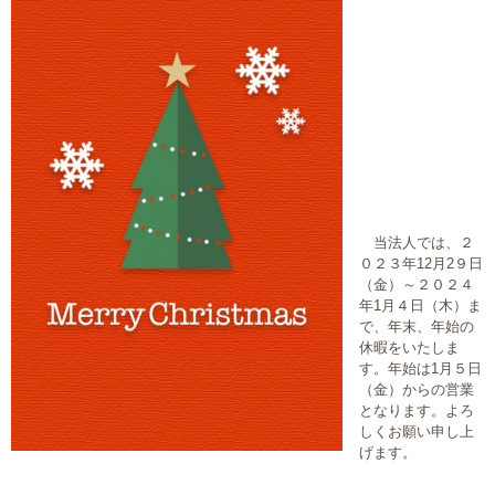
大切な書類作成サポート
その他各種手続き
費用の目安
実績一覧
お客様の声
当法人では、２
０２３年12月2９日
（金）～２０２４
よくあるご質問
年1月４日（木）ま
で、年末、年始の
採用情報・パートナー募集
休暇をいたしま
す。年始は1月５日
（金）からの営業
新着情報
となります。よろ
しくお願い申し上
お問い合わせ
げます。