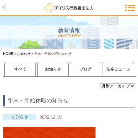
HOME
アイリスの紹介
新着情報
WHAT'S NEW
代表ご挨拶・経営理念・アイリス
のお約束
HOME
>
お知らせ
>
年末・年始休暇の知らせ
会社概要・アクセスマップ
すべて
お知らせ
ブログ
法令ニュース
サービス一覧
入管等外国人各種手続き
年末・年始休暇の知らせ
建設業許可申請
会社設立・独立のお手伝い
お知らせ
2023.12.15
事業に必要な許認可取得サポート