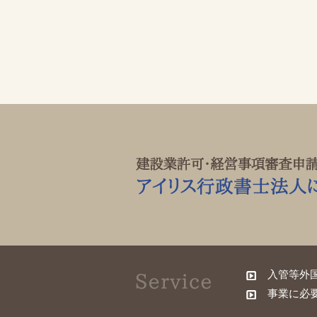
入管等外
事業に必