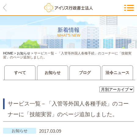
HOME
アイリスの紹介
新着情報
WHAT'S NEW
代表ご挨拶・経営理念・アイリス
のお約束
HOME
>
お知らせ
>
サービス一覧－「入管等外国人各種手続」のコーナーに「技能実
会社概要・アクセスマップ
習」のページ追加しました。
サービス一覧
すべて
お知らせ
ブログ
法令ニュース
入管等外国人各種手続き
建設業許可申請
サービス一覧－「入管等外国人各種手続」のコー
ナーに「技能実習」のページ追加しました。
会社設立・独立のお手伝い
事業に必要な許認可取得サポート
お知らせ
2017.03.09