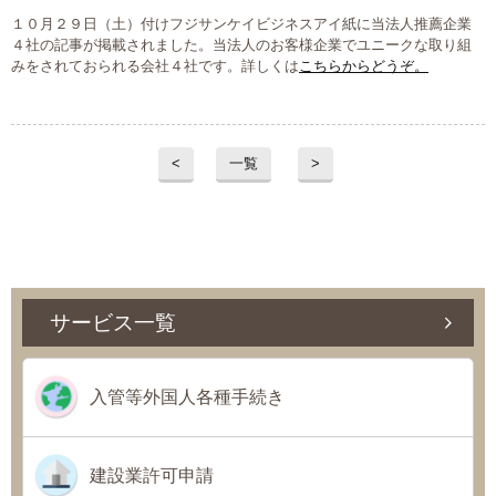
１０月２９日（土）付けフジサンケイビジネスアイ紙に当法人推薦企業
大切な書類作成サポート
４社の記事が掲載されました。当法人のお客様企業でユニークな取り組
みをされておられる会社４社です。詳しくは
こちらからどうぞ。
その他各種手続き
費用の目安
<
一覧
>
実績一覧
お客様の声
よくあるご質問
サービス一覧
採用情報・パートナー募集
入管等外国人各種手続き
新着情報
お問い合わせ
建設業許可申請