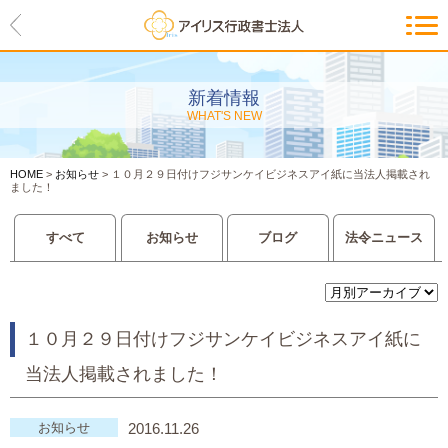
HOME
アイリスの紹介
新着情報
WHAT'S NEW
代表ご挨拶・経営理念・アイリス
のお約束
HOME
>
お知らせ
>
１０月２９日付けフジサンケイビジネスアイ紙に当法人掲載され
会社概要・アクセスマップ
ました！
サービス一覧
すべて
お知らせ
ブログ
法令ニュース
入管等外国人各種手続き
建設業許可申請
１０月２９日付けフジサンケイビジネスアイ紙に
当法人掲載されました！
会社設立・独立のお手伝い
事業に必要な許認可取得サポート
お知らせ
2016.11.26