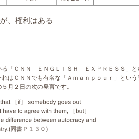
いが、権利はある
る「ＣＮＮ ＥＮＧＬＩＳＨ ＥＸＰＲＥＳＳ」と
それはＣＮＮでも有名な「Ａｍａｎｐｏｕｒ」という
の５月２日の次の発言です。
s that ［if］ somebody goes out
t have to agree with them, ［but］
 the difference between autocracy and
country.(同書Ｐ１３０)