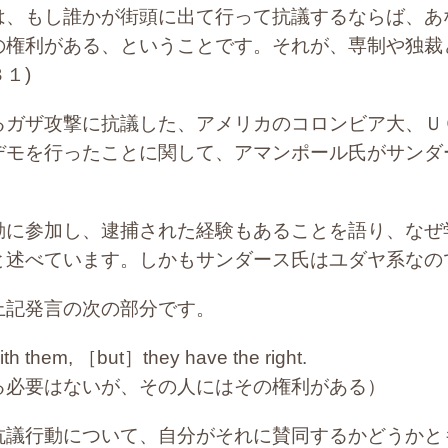
は、もし誰かが街頭に出て行って抗議するならば、あ
の権利がある、ということです。それが、専制や独裁
１)
ガザ攻撃に抗議した、アメリカのコロンビア大、Ｕ
デモを行ったことに関して、アマンポール氏がサンダ
。
に参加し、逮捕された経験もあることを語り、なぜ
と述べています。しかもサンダース氏はユダヤ系な
記発言の次の部分です。
th them, ［but］they have the right.
る必要はないが、その人にはその権利がある）
議行動について、自分がそれに賛同するかどうかと