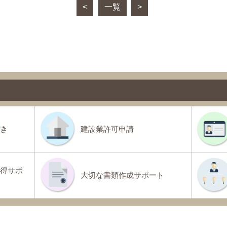
<
一覧
>
き
建設業許可申請
得サポ
大切な書類作成サポート