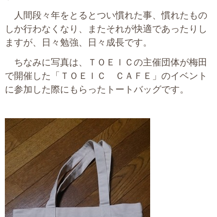
プライバシーポリシー
人間段々年をとるとつい慣れた事、慣れたもの
しか行わなくなり、またそれが快適であったりし
ますが、日々勉強、日々成長です。
06-6889-6018
ちなみに写真は、ＴＯＥＩＣの主催団体が梅田
営業時間: 9：00～18：009：00～18：00
で開催した「ＴＯＥＩＣ ＣＡＦＥ」のイベント
に参加した際にもらったトートバッグです。