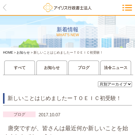
HOME
アイリスの紹介
新着情報
WHAT'S NEW
代表ご挨拶・経営理念・アイリス
のお約束
HOME
>
お知らせ
>
新しいことはじめましたーＴＯＥＩＣ初受験！
会社概要・アクセスマップ
すべて
お知らせ
ブログ
法令ニュース
サービス一覧
入管等外国人各種手続き
新しいことはじめましたーＴＯＥＩＣ初受験！
建設業許可申請
会社設立・独立のお手伝い
ブログ
2017.10.07
唐突ですが、皆さんは最近何か新しいことを始
事業に必要な許認可取得サポート