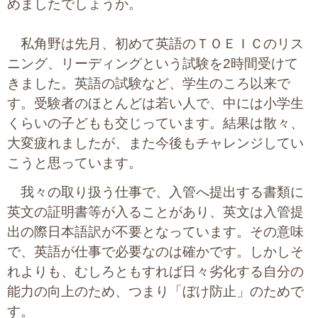
めましたでしょうか。
大切な書類作成サポート
私角野は先月、初めて英語のＴＯＥＩＣのリス
その他各種手続き
ニング、リーディングという試験を2時間受けて
きました。英語の試験など、学生のころ以来で
費用の目安
す。受験者のほとんどは若い人で、中には小学生
実績一覧
くらいの子どもも交じっています。結果は散々、
大変疲れましたが、また今後もチャレンジしてい
お客様の声
こうと思っています。
よくあるご質問
我々の取り扱う仕事で、入管へ提出する書類に
英文の証明書等が入ることがあり、英文は入管提
採用情報・パートナー募集
出の際日本語訳が不要となっています。その意味
で、英語が仕事で必要なのは確かです。しかしそ
新着情報
れよりも、むしろともすれば日々劣化する自分の
お問い合わせ
能力の向上のため、つまり「ぼけ防止」のためで
す。