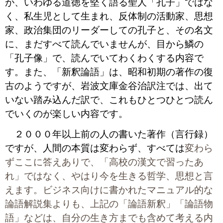
が、いわゆる道徳を堅く語る聖人「孔子」ではな
く、私生児として生まれ、反体制の活動家、思想
家、政治集団のリーダーしての孔子と、その名文
に、まだすべて読んでいませんが、目から鱗の
「孔子像」で、読んでいてわくわくする内容で
す。また、「新釈論語」は、昭和初期の著作の復
古のようですが、岩波文庫金谷治訳注では、出て
いない踏み込んだ訳で、これもひとつひとつ読ん
でいくのが楽しい内容です。
２０００年以上前の人の書いた著作（言行録）
ですが、人間の本質は変わらず、すべては
変わら
ずここに答えありで、「高校の漢文で習ったあ
れ」ではなく、やはり今を生きる哲学、思想と言
えます。ビジネス向けに書かれたマニュアル的な
論語解説集よりも、上記の「論語新釈」「論語物
語」などは、自分の生き方までも含めて考える内