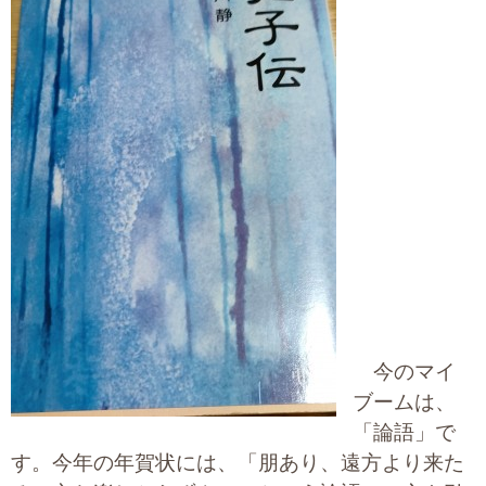
大切な書類作成サポート
その他各種手続き
費用の目安
実績一覧
お客様の声
よくあるご質問
採用情報・パートナー募集
今のマイ
新着情報
ブームは、
「論語」で
お問い合わせ
す。今年の年賀状には、「朋あり、遠方より来た