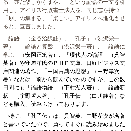
る、亦た楽しからずや。」という論語の一文を引
プライバシーポリシー
用し、アイリス行政書士法人を、同じ志を持つ
「朋」の集まる、「楽しい」アイリスへ進化させ
ると、宣言しました。
06-6889-6018
営業時間: 9：00～18：009：00～18：00
「論語」（金谷治訳註）、「孔子」（渋沢栄一
著）、「論語と算盤」（渋沢栄一著）、「論語に
学ぶ」（
安岡正篤著）、「現代人の論語」（呉智
英著）や守屋洋氏のＰＨＰ文庫、日経ビジネス文
庫関連の著作、「中国古典の思想」（中野孝次
著）などは、前から読んでいたのですが、この数
日間にも「論語物語」（下村湖人著）、「論語新
釈」（宇野哲人著）、「孔子伝」（白川静著）な
ども購入、読みふけっております。
特に、「孔子伝」は、呉智英、中野孝次が名著
と書いていたので、買ってすぐに読み始めました