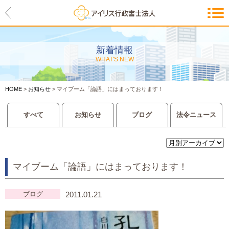
HOME
アイリスの紹介
新着情報
WHAT'S NEW
代表ご挨拶・経営理念・アイリス
のお約束
HOME
>
お知らせ
>
マイブーム「論語」にはまっております！
会社概要・アクセスマップ
すべて
お知らせ
ブログ
法令ニュース
サービス一覧
入管等外国人各種手続き
マイブーム「論語」にはまっております！
建設業許可申請
会社設立・独立のお手伝い
ブログ
2011.01.21
事業に必要な許認可取得サポート