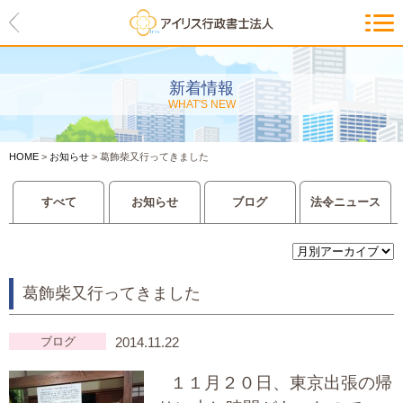
HOME
アイリスの紹介
新着情報
WHAT'S NEW
代表ご挨拶・経営理念・アイリス
のお約束
HOME
>
お知らせ
>
葛飾柴又行ってきました
会社概要・アクセスマップ
すべて
お知らせ
ブログ
法令ニュース
サービス一覧
入管等外国人各種手続き
葛飾柴又行ってきました
建設業許可申請
会社設立・独立のお手伝い
ブログ
2014.11.22
１１月２０日、東京出張の帰
事業に必要な許認可取得サポート