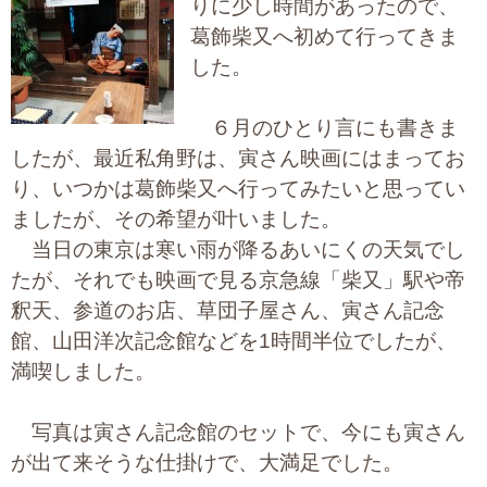
りに少し時間があったので、
大切な書類作成サポート
葛飾柴又へ初めて行ってきま
した。
その他各種手続き
６月のひとり言にも書きま
費用の目安
したが、最近私角野は、寅さん映画にはまってお
実績一覧
り、いつかは葛飾柴又へ行ってみたいと思ってい
ましたが、その希望が叶いました。
お客様の声
当日の東京は寒い雨が降るあいにくの天気でし
たが、それでも映画で見る京急線「柴又」駅や帝
よくあるご質問
釈天、参道のお店、草団子屋さん、寅さん記念
館、山田洋次記念館などを1時間半位でしたが、
採用情報・パートナー募集
満喫しました。
新着情報
写真は寅さん記念館のセットで、今にも寅さん
お問い合わせ
が出て来そうな仕掛けで、大満足でした。