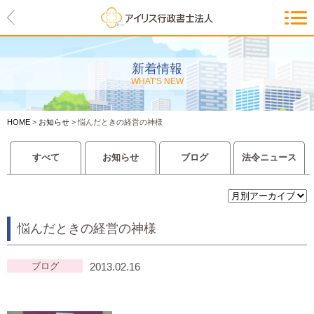
HOME
アイリスの紹介
新着情報
WHAT'S NEW
代表ご挨拶・経営理念・アイリス
のお約束
HOME
>
お知らせ
>
悩んだときの経営の神様
会社概要・アクセスマップ
すべて
お知らせ
ブログ
法令ニュース
サービス一覧
入管等外国人各種手続き
悩んだときの経営の神様
建設業許可申請
会社設立・独立のお手伝い
ブログ
2013.02.16
事業に必要な許認可取得サポート