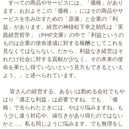
すべての商品やサービスには、「価格」があり
プライバシーポリシー
ます。おおよそこの「価格」」にはその商品やサ
ービスを生み出すための「原価」と企業の「利
益」があります。経営の神様松下幸之助氏は「実
06-6889-6018
践経営哲学」（PHP文庫）の中で「利益というの
営業時間: 9：00～18：009：00～18：00
ものは企業の使命達成に対する報酬としてこれを
見なくてはならない。だから、利益なき経営はそ
れだけ社会に対する貢献が少なく、その本来の使
命を果たし得ていないという見方もできるといえ
よう。」と述べられています。
皆さんの経営する、あるいは勤める会社でもや
はり「適正な利益」は必要ですね。でも、「価
格」で去られたときには、やはり悩みますね。も
う少し違う対応や、値引きがあり得たのではない
かと…。私も同じように悩みます。でも無理をし