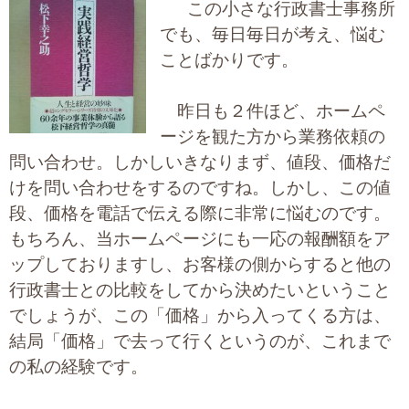
この小さな行政書士事務所
大切な書類作成サポート
でも、毎日毎日が考え、悩む
ことばかりです。
その他各種手続き
昨日も２件ほど、ホームペ
費用の目安
ージを観た方から業務依頼の
実績一覧
問い合わせ。しかしいきなりまず、値段、価格だ
けを問い合わせをするのですね。しかし、この値
お客様の声
段、価格を電話で伝える際に非常に悩むのです。
もちろん、当ホームページにも一応の報酬額をア
よくあるご質問
ップしておりますし、お客様の側からすると他の
採用情報・パートナー募集
行政書士との比較をしてから決めたいということ
でしょうが、この「価格」から入ってくる方は、
新着情報
結局「価格」で去って行くというのが、これまで
の私の経験です。
お問い合わせ